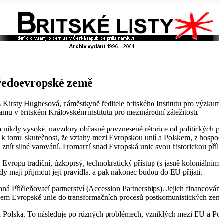
tředoevropské země
Kirsty Hughesová, náměstkyně ředitele britského Institutu pro výzkum v
amu v britském Královském institutu pro mezinárodní záležitosti.
 nikdy vysoké, navzdory občasné povznesené rétorice od politických p
e k tomu skutečnost, že vztahy mezi Evropskou unií a Polskem, z hospo
nít silné varování. Promarní snad Evropská unie svou historickou příl
o Evropu tradiční, úzkoprsý, technokratický přístup (s jasně koloniální
 mají přijmout její pravidla, a pak nakonec budou do EU přijati.
aná Přičleňovací partnerství (Accession Partnerships). Jejich financování
ahem Evropské unie do transformačních procesů postkomunistických ze
i od Polska. To následuje po různých problémech, vzniklých mezi EU a P