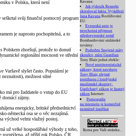
Kavana:
omiku v Polsku, která není
Jak týdeník Respekt
zkresloval fakta. Vyjádření
Jana Kavana
Rozšiřování
by seškrtal svůj finanční pomocný program
EU:
Evropská unie je
neochotná přijmout
ramem je naprosto pochopitelná, a to
středoevropské země
Bombardování súdánské
továrny:
s Polskem zhoršují, protože to donutí
Podrobte Spojené státy
é dynamické regionální mocnosti ve střední
zkoušce, míní Guardian
Tony Blair jedná zbrkle:
Nové protiteroristické
zákony, které navrhuje
e Varšavě slyšet často. Populární je
Tony Blair, zřejmě
 neznalosti), možnost silné
postihnou i londýnské
muslimské skupiny:
Uspěchaný zákon je špatný
sko má pro žaddatele o vstup do EU
zákon
Internet:
bé domácí zájmy.
Pornografie
na internetu je komerčně
ahájena energicky, britské předsednictví
nesmírně úspěšná
zsko-německá osa se o věc nezajímá.
a východ velmi vlažný postoj.
 má už velké hospodářské výhody z toho,
Ikona pro Vaši stránku...
rozptýlena, až příští rok Polsko, ČR