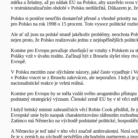
mléka a želatiny, až po nátlak EU na Polsko, aby uzavřelo svou 
v restrukturalizačním období v Polsku nedůležitá. Důkazem je, že 
Polsko si posléze neurčilo dostatečně přesné a vhodné priority n
pro Polsko na rok 1998 o 15 procent. Toto vysoce politické roz
Ale ať už jsou na polské straně jakékoliv problémy, neochota Po
nejen proto, že Polsko realizovalo jednu z nejúspěšnějších poli
Komise pro Evropu považuje zhoršující se vztahy s Polskem za sto
Poláky vzít v úvahu realitu. Začínají být z Bruselu slyšet tóny ri
Evropě.
V Polsku mezitím zase slýcháme názory, jaké často vyjadřuje i Vel
v Polsku vracet se z Bruselu zakrvácen, ale neporažen. I když je 
nacionalistické reakce je velmi reálná.
Komise pro Evropu by se měla vzdát svého arogantního přístupu 
podstatný strategický význam. Členské země EU by v té věci měly
I když britský ministr zahraničních věcí Robin Cook přislíbil, že
Evropské unie bylo naopak charakterizováno slábnutím rozhodnut
Zatímco má Německo na východě podstatné politické, hospodářsk
A Německo je teď také v této věci značně ambivalentní. Není oc
že je v zemích na východě největším obchodním partnerem a inve