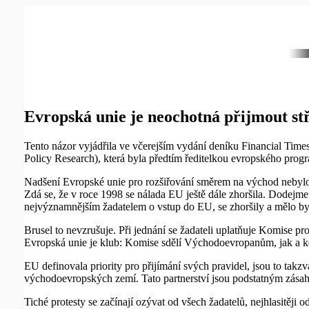
Evropská unie je neochotná přijmout s
Tento názor vyjádřila ve včerejším vydání deníku Financial Times 
Policy Research), která byla předtím ředitelkou evropského progr
Nadšení Evropské unie pro rozšiřování směrem na východ nebylo
Zdá se, že v roce 1998 se nálada EU ještě dále zhoršila. Dodejm
nejvýznamnějším žadatelem o vstup do EU, se zhoršily a mělo by z
Brusel to nevzrušuje. Při jednání se žadateli uplatňuje Komise pr
Evropská unie je klub: Komise sdělí Východoevropanům, jak a kdy
EU definovala priority pro přijímání svých pravidel, jsou to takzv
východoevropských zemí. Tato partnerství jsou podstatným zás
Tiché protesty se začínají ozývat od všech žadatelů, nejhlasitěj