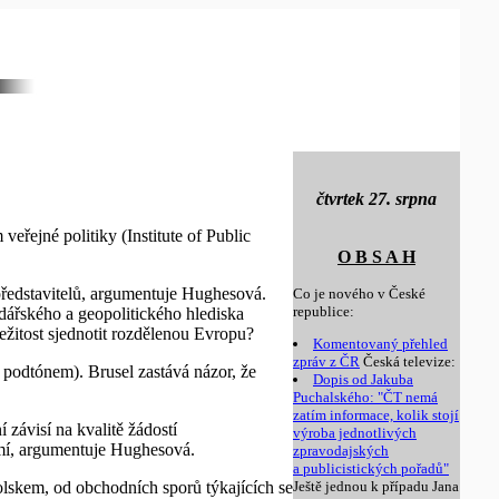
čtvrtek 27. srpna
eřejné politiky (Institute of Public
O B S A H
ředstavitelů, argumentuje Hughesová.
Co je nového v České
republice:
dářského a geopolitického hlediska
ežitost sjednotit rozdělenou Evropu?
Komentovaný přehled
zpráv z ČR
Česká televize:
m podtónem). Brusel zastává názor, že
Dopis od Jakuba
Puchalského: "ČT nemá
zatím informace, kolik stojí
 závisí na kvalitě žádostí
výroba jednotlivých
mí, argumentuje Hughesová.
zpravodajských
a publicistických pořadů"
olskem, od obchodních sporů týkajících se
Ještě jednou k případu Jana