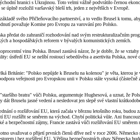
východní hranici s Ukrajinou. Toto velmi vážně podvrátilo černou ekon
se úplně rozložil varšavský bleší trh, jeden z největších v Evropě.
a základě svého Přičleňovacího partnerství, a to vedlo Brusel k tomu, a
hodnutí považuje Komise pro Evropu za varování pro Polsko.
lska předat do zahraničí rozhodování nad svým restrukturalizačním prog
tických a hospodářských reforem v bývalých komunistických zemích.
procentní vinu Polska. Brusel zastává názor, že je dobře, že se vztahy 
vality: ústředí EU se nelíbí rostoucí sebedůvěra a asertivita Polska, nov
ká Británie: "Polsko nepůjde k Bruselu na kolenou" je věta, kterou je v
podpora veřejnosti pro Evropskou unii v Polsku stále vysoká (částečně z
"staršího bratra" vůči Polsku, argumentuje Hughesová, a uznat, že Pol
 dát Bruselu jasné vedení a nesledovat jen slepě své vlastní krátkodo
 jednání o rozšiřování EU, která začala v březnu letošního roku, budou z
í EU rozšířit se směrem na východ. Chybí politická vůle. Ani francou
é a bezpečnostní zájmy, Francie zastává vůči rozšiřování EU směrem n
hotno uvažovat o přijetí prvních členů dříve než v roce 2006. Německo
storem i bez rozšíření EU. Většina bezpečnostních obav Německa bude 