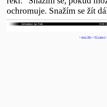
řekl: "Snažím se, pokud možn
ochromuje. Snažím se žít dál
|-
Ascii 7Bit
-|-
PC Latin 2
-