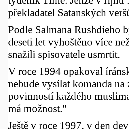
týdeník Time. Jenže v říjnu
překladatel Satanských verš
Podle Salmana Rushdieho by
deseti let vyhoštěno více než
snažili spisovatele usmrtit.
V roce 1994 opakoval íránsk
nebude vysílat komanda na z
povinností každého muslima
má možnost."
Ještě v roce 1997, v den de