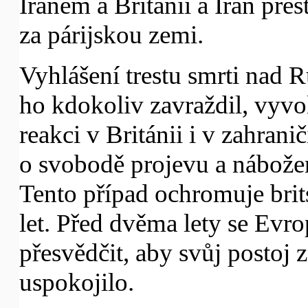
Íránem a Británií a Írán pře
za párijskou zemi.
Vyhlášení trestu smrti nad 
ho kdokoliv zavraždil, vyvo
reakci v Británii i v zahrani
o svobodě projevu a nábožen
Tento případ ochromuje brit
let. Před dvěma lety se Evro
přesvědčit, aby svůj postoj z
uspokojilo.