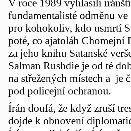
V roce 1989 vyhlásili íránští
fundamentalisté odměnu ve 
pro kohokoliv, kdo usmrtí 
poté, co ajatoláh Chomejní 
za jeho knihu Satanské verše
Salman Rushdie je od té dob
na střežených místech a je 
pod policejní ochranou.
Írán doufá, že když zruší tr
dojde k obnovení diplomati