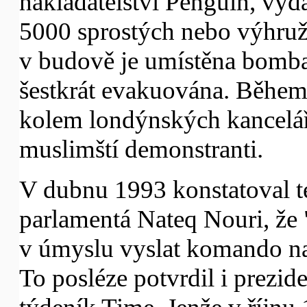
nakladatelství Penguin, vyd
5000 sprostých nebo výhruž
v budově je umístěna bomba
šestkrát evakuována. Během 
kolem londýnských kancelář
muslimští demonstranti.
V dubnu 1993 konstatoval t
parlamentá Nateq Nouri, že
v úmyslu vyslat komando n
To posléze potvrdil i prezi