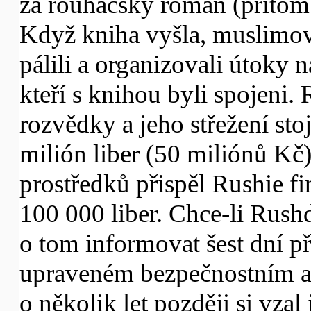
za rouhačský román (přitom j
Když kniha vyšla, muslimov
pálili a organizovali útoky n
kteří s knihou byli spojeni.
rozvědky a jeho střežení sto
milión liber (50 miliónů Kč)
prostředků přispěl Rushie f
100 000 liber. Chce-li Rush
o tom informovat šest dní p
upraveném bezpečnostním a
o několik let později si vzal 