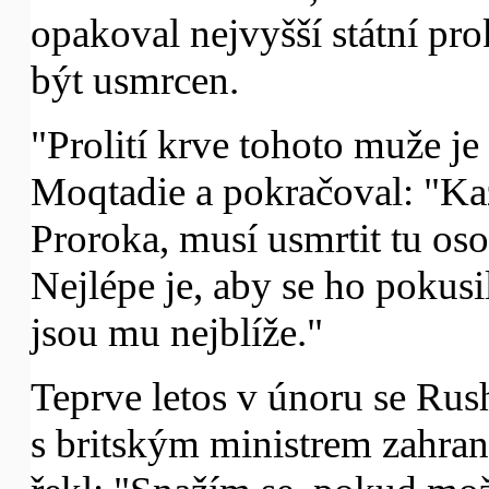
opakoval nejvyšší státní pro
být usmrcen.
"Prolití krve tohoto muže je
Moqtadie a pokračoval: "Kaž
Proroka, musí usmrtit tu oso
Nejlépe je, aby se ho pokusili
jsou mu nejblíže."
Teprve letos v únoru se Rush
s britským ministrem zahran