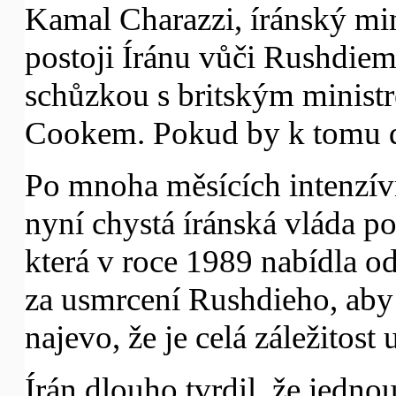
Kamal Charazzi, íránský min
postoji Íránu vůči Rushdie
schůzkou s britským minist
Cookem. Pokud by k tomu do
Po mnoha měsících intenzív
nyní chystá íránská vláda 
která v roce 1989 nabídla 
za usmrcení Rushdieho, aby t
najevo, že je celá záležitost 
Írán dlouho tvrdil, že jedno