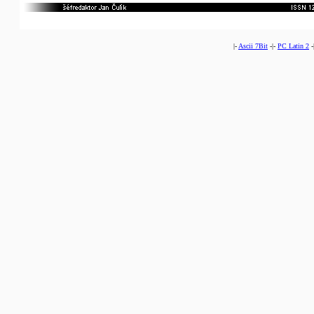
|-
Ascii 7Bit
-|-
PC Latin 2
-