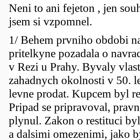
Neni to ani fejeton , jen sou
jsem si vzpomnel.
1/ Behem prvniho obdobi n
pritelkyne pozadala o navra
v Rezi u Prahy. Byvaly vlast
zahadnych okolnosti v 50. l
levne prodat. Kupcem byl r
Pripad se pripravoval, pravn
plynul. Zakon o restituci by
a dalsimi omezenimi, jako b