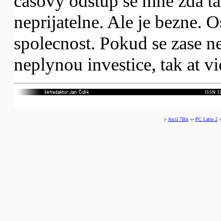
casovy odstup se mne zda t
neprijatelne. Ale je bezne. 
spolecnost. Pokud se zase n
neplynou investice, tak at vi
|-
Ascii 7Bit
-|-
PC Latin 2
-