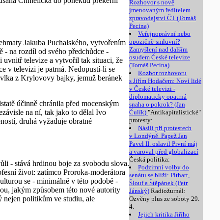
 Dušana Chmelíčka do poněkud prekérní
Rozhovor s nově
jmenovaným ředitelem
zpravodajství ČT (Tomáš
Pecina)
Veřejnoprávní nebo
opozičně-smluvní?
přehmaty Jakuba Puchalského, vytvořením
Zamyšlení nad dalším
ě - na rozdíl od svého předchůdce -
osudem České televize
nitř televize a vytvořil tak situaci, že
(Tomáš Pecina)
 v televizi je patrná. Nedopustí-li se
Rozbor rozhovoru
 vlka z Krylovovy bajky, jemuž beránek
s Jiřím Hodačem: Noví lidé
v České televizi -
diplomaticky opatrná
odstatě účinně chránila před mocenským
snaha o pokrok? (Jan
ávisle na ní, tak jako to dělal Ivo
Čulík)
"Antikapitalistické"
protesty:
ností, druhá vyžaduje obratné
Násilí při protestech
v Londýně. Papež Jan
Pavel II. oslavil První máj
a varoval před globalizací
Česká politika:
li - stává hrdinou boje za svobodu slova.
Podzimní volby do
ofesní život: zatímco Proroka-moderátora
senátu se blíží: Pithart,
lturou se - minimálně v této podobě -
Šlouf a Štěpánek (Petr
zkou, jakým způsobem této nové autority
Jánský)
Radiožurnál:
 nejen politikům ve studiu, ale
Ozvěny plus ze soboty 29.
4:
Jejich kritika Jiřího