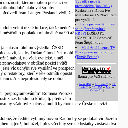
Vyvadila nebyla
ní možností, kterou mohou poslanci ve
přesvědčivá (Jan Čulík)
izi dlouhodobě utahovat šrouby
Reakce na stížnost Ivo
o předvedl Ivan Langer. Poslanci vědí, že
Mathého na TV Nova Radě
pro vysílání:
Rada pro vysílání není
bdobí velmi nízké inflace, takže nedošlo
soud (Petr Štěpánek,
ní měsíčního poplatku minimálně na 90 až
RRTV)
DOŠLO PO
UZÁVĚRCE: Odpověď
Petru Štěpánkovi:
u (a katastrofálnímu výsledku ČSSD
Má držitel licence TV
Nova právo na monolog?
 představit, jak by Dušan Chmelíček mohl
(Tomáš Pecina)
 možná naivní, ne však cynické, uměl
zpravodajství v obtížné pozici i vůči
eště víc uchýlit své vysílání ve prospěch
o redaktory, kteří v létě odmítli opustit
Ikona pro Vaši stránku...
tnanci. A s neprofesionály se dobrá
|-
Ascii 7Bit
-|-
PC Latin 2
-|-
ISO
Latin 2
-|-
CP 1250
-|-
Mac
-|-
Kameničtí
-|
tečným "přeprogramováním" Romana Proroka
í z tzv. hradního křídla, tj. především
rsu by však byl značný a mohli bychom se v České televizi
odobné, že ředitel vybraný novou Radou by se podobal víc Jozefu
thému, jenž, bohužel, i přes všechny své nedostatky zůstává dva