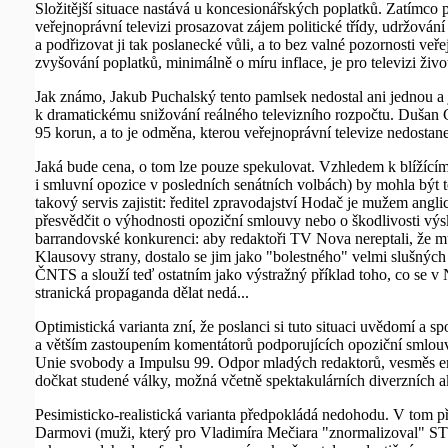
Složitější situace nastává u koncesionářských poplatků. Zatímco
veřejnoprávní televizi prosazovat zájem politické třídy, udržová
a podřizovat ji tak poslanecké vůli, a to bez valné pozornosti ve
zvyšování poplatků, minimálně o míru inflace, je pro televizi živo
Jak známo, Jakub Puchalský tento pamlsek nedostal ani jednou a 
k dramatickému snižování reálného televizního rozpočtu. Dušan C
95 korun, a to je odměna, kterou veřejnoprávní televize nedosta
Jaká bude cena, o tom lze pouze spekulovat. Vzhledem k blížící
i smluvní opozice v posledních senátních volbách) by mohla být 
takový servis zajistit: ředitel zpravodajství Hodač je mužem angli
přesvědčit o výhodnosti opoziční smlouvy nebo o škodlivosti výsk
barrandovské konkurenci: aby redaktoři TV Nova nereptali, že mus
Klausovy strany, dostalo se jim jako "bolestného" velmi slušných 
ČNTS a slouží teď ostatním jako výstražný příklad toho, co se v
stranická propaganda dělat nedá...
Optimistická varianta zní, že poslanci si tuto situaci uvědomí a
a větším zastoupením komentátorů podporujících opoziční smlouvu 
Unie svobody a Impulsu 99. Odpor mladých redaktorů, vesměs em
dočkat studené války, možná včetně spektakulárních diverzních a
Pesimisticko-realistická varianta předpokládá nedohodu. V tom 
Darmovi (muži, který pro Vladimíra Mečiara "znormalizoval" STV 