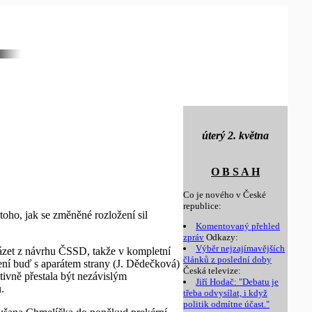
úterý 2. května
O B S A H
Co je nového v České
republice:
oho, jak se změněné rozložení sil
Komentovaný přehled
zpráv
Odkazy:
Výběr nejzajímavějších
ázet z návrhu ČSSD, takže v kompletní
článků z poslední doby
jení buď s aparátem strany (J. Dědečková)
Česká televize:
tivně přestala být nezávislým
Jiří Hodač: "Debatu je
.
třeba odvysílat, i když
politik odmítne účast."