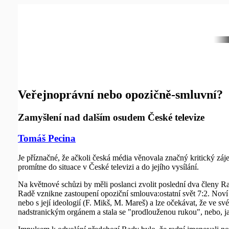
Veřejnoprávní nebo opozičně-smluvní?
Zamyšlení nad dalším osudem České televize
Tomáš Pecina
Je příznačné, že ačkoli česká média věnovala značný kritický zá
promítne do situace v České televizi a do jejího vysílání.
Na květnové schůzi by měli poslanci zvolit poslední dva členy
Radě vznikne zastoupení opoziční smlouva:ostatní svět 7:2. Noví 
nebo s její ideologií (F. Mikš, M. Mareš) a lze očekávat, že ve s
nadstranickým orgánem a stala se "prodlouženou rukou", nebo, jak