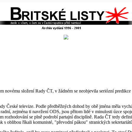
jem novému složení Rady ČT, v žádném se neobjevila seriózní predikce t
 Rady České televize. Podle předběžných dohod by obě jména měla vych
radní, zejména ti navržení ODS, jsou přitom lidé v minulosti úzce spo
vém rozhodování se plně podrobí partajní disciplíně. Rada ČT tedy defini
 s oblibou říkali komunisté, "převodní pákou" stranických sekretariátů