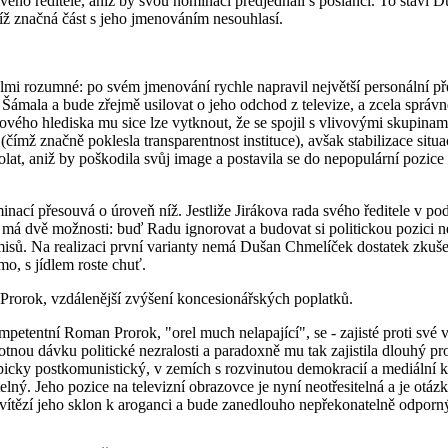
ého ředitele, aniž by svou nominaci předjednali s poslanci. To staví
jíž značná část s jeho jmenováním nesouhlasí.
velmi rozumné: po svém jmenování rychle napravil největší personální 
ámala a bude zřejmě usilovat o jeho odchod z televize, a zcela správn
ho hlediska mu sice lze vytknout, že se spojil s vlivovými skupinami uv
ž značně poklesla transparentnost instituce), avšak stabilizace situace
at, aniž by poškodila svůj image a postavila se do nepopulární pozice
inací přesouvá o úroveň níž. Jestliže Jirákova rada svého ředitele v p
ze má dvě možnosti: buď Radu ignorovat a budovat si politickou pozici nez
misů. Na realizaci první varianty nemá Dušan Chmelíček dostatek zkuše
mo, s jídlem roste chuť.
je Prorok, vzdálenější zvýšení koncesionářských poplatků.
tentní Roman Prorok, "orel much nelapající", se - zajisté proti své vů
tnou dávku politické nezralosti a paradoxně mu tak zajistila dlouhý pr
icky postkomunistický, v zemích s rozvinutou demokracií a mediální ku
elný. Jeho pozice na televizní obrazovce je nyní neotřesitelná a je otá
 zvítězí jeho sklon k aroganci a bude zanedlouho nepřekonatelně odporný