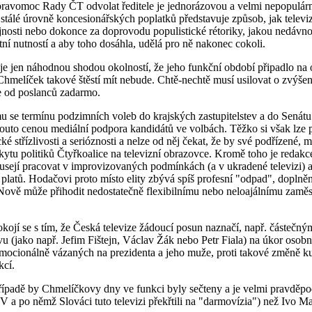
 pravomoc Rady ČT odvolat ředitele je jednorázovou a velmi nepopulár
ní stálé úrovně koncesionářských poplatků představuje způsob, jak telev
řejnosti nebo dokonce za doprovodu populistické rétoriky, jakou nedávn
tní nutností a aby toho dosáhla, udělá pro ně nakonec cokoli.
je jen náhodnou shodou okolností, že jeho funkční období připadlo na o
hmelíček takové štěstí mít nebude. Chtě-nechtě musí usilovat o zvýše
ne od poslanců zadarmo.
mu se termínu podzimních voleb do krajských zastupitelstev a do Senát
touto cenou mediální podpora kandidátů ve volbách. Těžko si však lze
cké střízlivosti a serióznosti a nelze od něj čekat, že by své podřízené,
ytu politiků Čtyřkoalice na televizní obrazovce. Kromě toho je redakce 
ejí pracovat v improvizovaných podmínkách (a v ukradené televizi) a j
platů. Hodačovi proto místo elity zbývá spíš profesní "odpad", doplněný 
 Nově může přihodit nedostatečně flexibilnímu nebo neloajálnímu zaměs
 spokojí se s tím, že Česká televize žádoucí posun naznačí, např. čás
(jako např. Jefim Fištejn, Václav Žák nebo Petr Fiala) na úkor osobnost
ocionálně vázaných na prezidenta a jeho muže, proti takové změně ku
kcí.
případě by Chmelíčkovy dny ve funkci byly sečteny a je velmi pravděp
a po němž Slováci tuto televizi překřtili na "darmovízia") než Ivo Ma