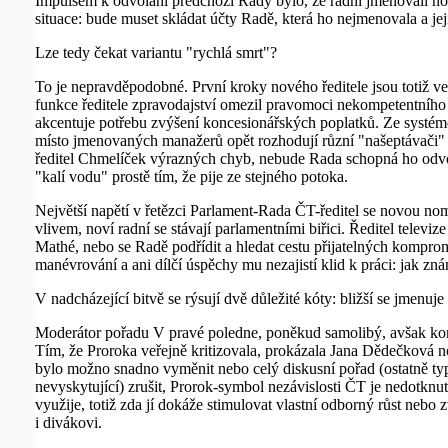
Impulsem k odvolání předchozí Rady bylo, že radní jmenovali nov
situace: bude muset skládat účty Radě, která ho nejmenovala a je
Lze tedy čekat variantu "rychlá smrt"?
To je nepravděpodobné. První kroky nového ředitele jsou totiž 
funkce ředitele zpravodajství omezil pravomoci nekompetentního Š
akcentuje potřebu zvýšení koncesionářských poplatků. Ze systémové
místo jmenovaných manažerů opět rozhodují různí "našeptávači" (čím
ředitel Chmelíček výrazných chyb, nebude Rada schopná ho odvol
"kalí vodu" prostě tím, že pije ze stejného potoka.
Největší napětí v řetězci Parlament-Rada ČT-ředitel se novou nom
vlivem, noví radní se stávají parlamentními biřici. Ředitel televi
Mathé, nebo se Radě podřídit a hledat cestu přijatelných kompro
manévrování a ani dílčí úspěchy mu nezajistí klid k práci: jak zná
V nadcházející bitvě se rýsují dvě důležité kóty: bližší se jmenu
Moderátor pořadu V pravé poledne, poněkud samolibý, avšak kompe
Tím, že Proroka veřejně kritizovala, prokázala Jana Dědečková no
bylo možno snadno vyměnit nebo celý diskusní pořad (ostatně typ
nevyskytující) zrušit, Prorok-symbol nezávislosti ČT je nedotknut
využije, totiž zda jí dokáže stimulovat vlastní odborný růst nebo
i divákovi.