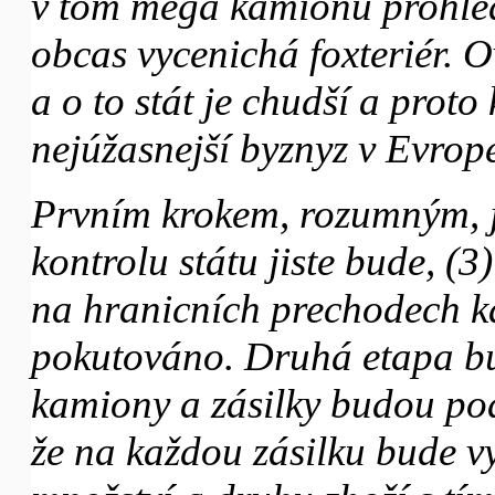
v tom mega kamionu prohléd
obcas vycenichá foxteriér. O
a o to stát je chudší a prot
nejúžasnejší byznyz v Evrope
Prvním krokem, rozumným, ja
kontrolu státu jiste bude, (3
na hranicních prechodech ka
pokutováno. Druhá etapa bu
kamiony a zásilky budou podr
že na každou zásilku bude vy