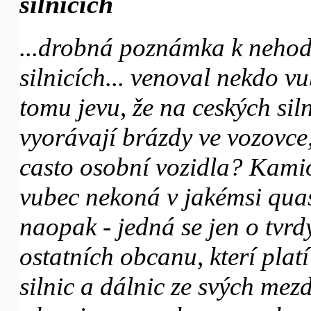
silnicích
...drobná poznámka k nehod
silnicích... venoval nekdo v
tomu jevu, že na ceských sil
vyorávají brázdy ve vozovce,
casto osobní vozidla? Kami
vubec nekoná v jakémsi qua
naopak - jedná se jen o tvrd
ostatních obcanu, kterí plat
silnic a dálnic ze svých mezd