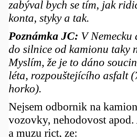
zabýval bych se tím, jak ridi
konta, styky a tak.
Poznámka JC:
V Nemecku a
do silnice od kamionu taky na
Myslím, že je to dáno souci
léta, rozpouštejícího asfalt 
horko).
Nejsem odbornik na kamiony
vozovky, nehodovost apod. 
a muzu rict, ze: