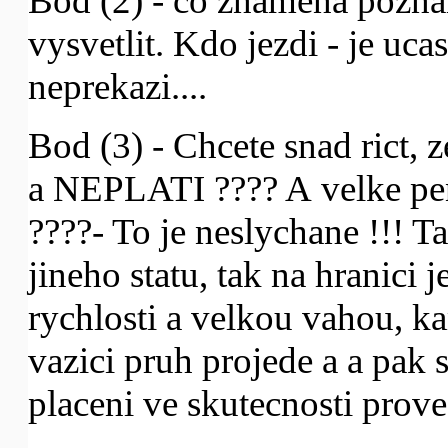
Bod (2) - co znamena pozna
vysvetlit. Kdo jezdi - je uc
neprekazi....
Bod (3) - Chcete snad rict
a NEPLATI ???? A velke peni
????- To je neslychane !!! T
jineho statu, tak na hranici j
rychlosti a velkou vahou, k
vazici pruh projede a a pak 
placeni ve skutecnosti prov