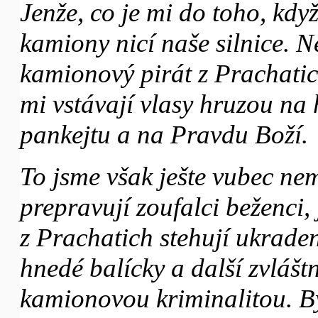
Jenže, co je mi do toho, kdy
kamiony nicí naše silnice. N
kamionový pirát z Prachatic
mi vstávají vlasy hruzou na 
pankejtu a na Pravdu Boží.
To jsme však ješte vubec nem
prepravují zoufalci beženci,
z Prachatich stehují ukrad
hnedé balícky a další zvlášt
kamionovou kriminalitou. Bý