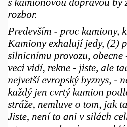
s kamionovou dopravou by z
rozbor.
Predevším - proc kamiony, kd
Kamiony exhalují jedy, (2) 
silnicnímu provozu, obecne -
veci vidí, rekne - jiste, ale 
nejvetší evropský byznys, - 
každý jen cvrtý kamion podl
stráže, nemluve o tom, jak 
Jiste, není to ani v silách c