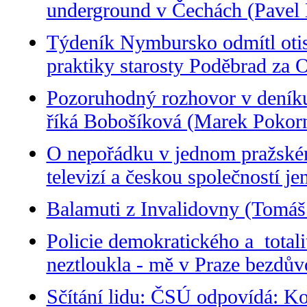
underground v Čechách (Pavel
Týdeník Nymbursko odmítl otisk
praktiky starosty Poděbrad za
Pozoruhodný rozhovor v deníku 
říká Bobošíková (Marek Pokor
O nepořádku v jednom pražské
televizí a českou společností je
Balamuti z Invalidovny (Tomáš
Policie demokratického a totali
neztloukla - mě v Praze bezdů
Sčítání lidu: ČSÚ odpovídá: Ko