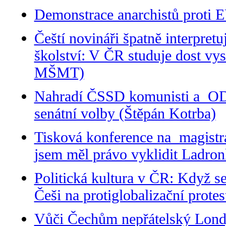
Demonstrace anarchistů proti 
Čeští novináři špatně interpretu
školství: V ČR studuje dost vy
MŠMT)
Nahradí ČSSD komunisti a ODS
senátní volby (Štěpán Kotrba)
Tisková konference na magistrát
jsem měl právo vyklidit Ladro
Politická kultura v ČR: Když se
Češi na protiglobalizační prote
Vůči Čechům nepřátelský Londýn