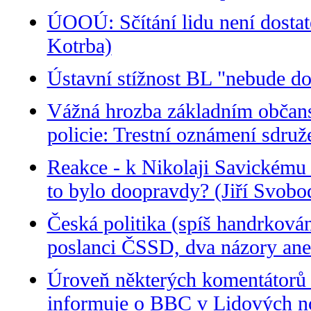
ÚOOÚ: Sčítání lidu není dostat
Kotrba)
Ústavní stížnost BL "nebude do
Vážná hrozba základním občan
policie: Trestní oznámení sdr
Reakce - k Nikolaji Savickému 
to bylo doopravdy? (Jiří Svobo
Česká politika (spíš handrkován
poslanci ČSSD, dva názory ane
Úroveň některých komentátorů č
informuje o BBC v Lidových no