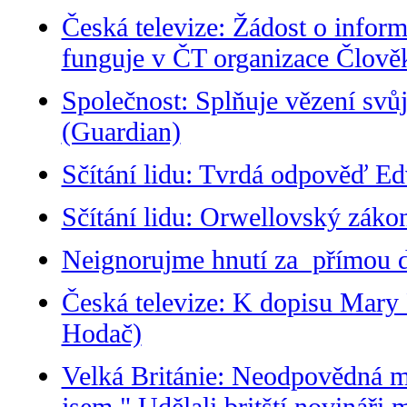
Česká televize: Žádost o inform
funguje v ČT organizace Člověk
Společnost: Splňuje vězení svůj
(Guardian)
Sčítání lidu: Tvrdá odpověď Ed
Sčítání lidu: Orwellovský záko
Neignorujme hnutí za přímou d
Česká televize: K dopisu Mary 
Hodač)
Velká Británie: Neodpovědná m
jsem." Udělali britští novinář