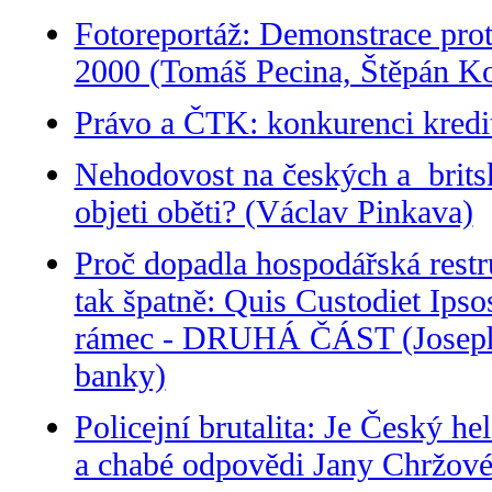
Fotoreportáž: Demonstrace prot
2000 (Tomáš Pecina, Štěpán Ko
Právo a ČTK: konkurenci kredit
Nehodovost na českých a britsk
objeti oběti? (Václav Pinkava)
Proč dopadla hospodářská restr
tak špatně: Quis Custodiet Ipso
rámec - DRUHÁ ČÁST (Joseph S
banky)
Policejní brutalita: Je Český 
a chabé odpovědi Jany Chržov