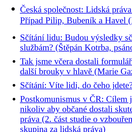
Česká společnost: Lidská práva 
Případ Pilip, Bubeník a Havel 
Sčítání lidu: Budou výsledky sč
službám? (Štěpán Kotrba, psán
Tak jsme včera dostali formulář
další brouky v hlavě (Marie G
Sčítání: Víte lidi, do čeho jdet
Postkomunismus v ČR: Cílem je,
nikoliv aby občané dostali skut
práva (2. část studie o vzbouře
skupina za lidská práva)