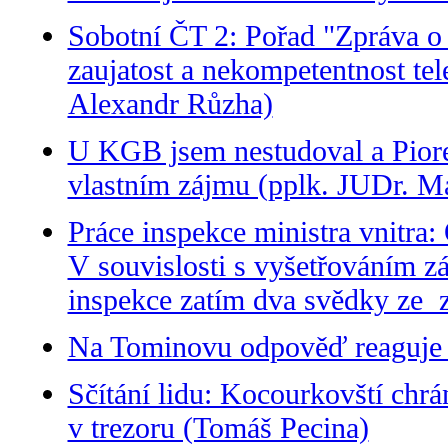
Sobotní ČT 2: Pořad "Zpráva o 
zaujatost a nekompetentnost te
Alexandr Růzha)
U KGB jsem nestudoval a Piore
vlastním zájmu (pplk. JUDr. M
Práce inspekce ministra vnitr
V souvislosti s vyšetřováním zář
inspekce zatím dva svědky ze z
Na Tominovu odpověď reaguje J
Sčítání lidu: Kocourkovští ch
v trezoru (Tomáš Pecina)