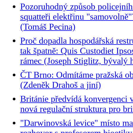
Pozoruhodný způsob policejního
squatteři elektřinu "samovolně"
(Tomáš Pecina)
Proč dopadla hospodářská restr
tak špatně: Quis Custodiet Ipso
rámec (Joseph Stiglitz, bývalý 
ČT Brno: Odmítáme pražská obv
(Zdeněk Drahoš a jiní)
Británie předvídá konvergenci 
nová regulační struktura pro br
"Darwinovská levice" místo mar
rozhovor s profesorem bioetiky