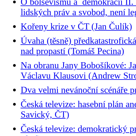
O bolševismu a demokracii II.
lidských práv a svobod, není le
Kořeny krize v ČT (Jan Čulík)
Úvaha (těsně) předkatastrofick
nad propastí (Tomáš Pecina)
Na obranu Jany Bobošíkové: Jak
Václavu Klausovi (Andrew Stro
Dva velmi nevánoční scénáře p
Česká televize: hasební plán an
Savický, ČT)
Česká televize: demokratický p