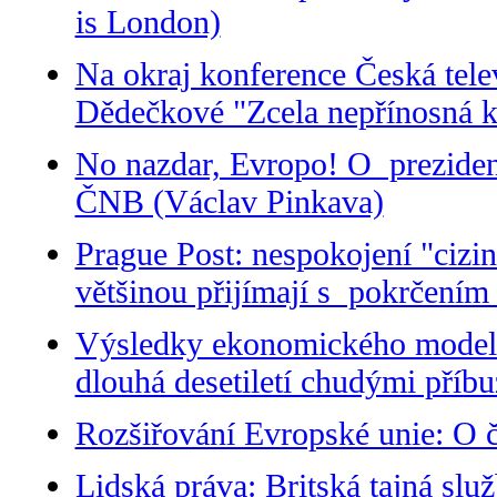
is London)
Na okraj konference Česká telev
Dědečkové "Zcela nepřínosná k
No nazdar, Evropo! O preziden
ČNB (Václav Pinkava)
Prague Post: nespokojení "cizinc
většinou přijímají s pokrčením
Výsledky ekonomického modelo
dlouhá desetiletí chudými příb
Rozšiřování Evropské unie: O č
Lidská práva: Britská tajná slu