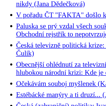
nikdy (Jana Dědečková)
V pořadu ČT "FAKTA" došlo ke 
Paluska se prý vzdal všech sou
Obchodní rejstřík to nepotvrzuj
Česká televizně politická krize
Čulík)
Obecnější ohlédnutí za televizní
hlubokou národní krizi: Kde je
Očekávám souboj myšlenek (Ka
Estébácké manýry a ti druzí... 
Česká (zahraniční) politika: Iva