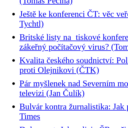
(Tomáš Pecina)
Ještě ke konferenci ČT: věc veře
Tychtl)
Britské listy na tiskové konfe
zákeřný počítačový virus? (Tom
Kvalita českého soudnictví: Pol
proti Olejnikovi (ČTK)
Pár myšlenek nad Severním mo
televizi (Jan Čulík)
Bulvár kontra žurnalistika: Jak
Times