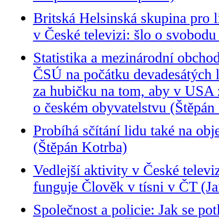
Britská Helsinská skupina pro l
v České televizi: šlo o svobodu 
Statistika a mezinárodní obcho
ČSÚ na počátku devadesátých l
za hubičku na tom, aby v USA 
o českém obyvatelstvu (Štěpán
Probíhá sčítání lidu také na o
(Štěpán Kotrba)
Vedlejší aktivity v České telev
funguje Člověk v tísni v ČT (J
Společnost a policie: Jak se po