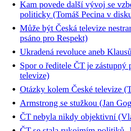
Kam povede další vývoj se vzbo
politicky (Tomáš Pecina v disku
Může být Česká televize nestran
psáno pro Respekt)
Ukradená revoluce aneb Klausův
Spor o ředitele ČT je zástupný
televize)
Otázky kolem České televize (
Armstrong se stužkou (Jan Gogo
ČT nebyla nikdy objektivní (
ČT se stala rukojmím politiků- 