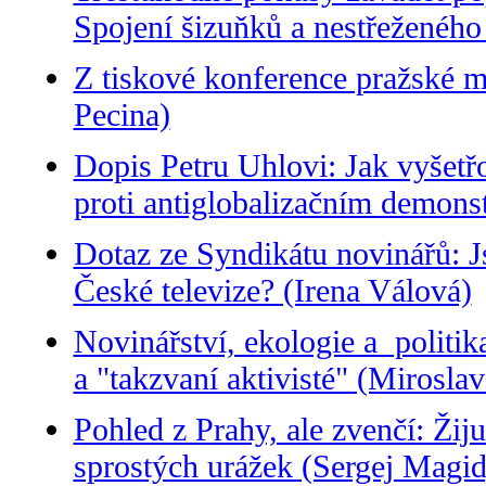
Spojení šizuňků a nestřeženého 
Z tiskové konference pražské 
Pecina)
Dopis Petru Uhlovi: Jak vyšetřo
proti antiglobalizačním demon
Dotaz ze Syndikátu novinářů: J
České televize? (Irena Válová)
Novinářství, ekologie a politi
a "takzvaní aktivisté" (Miroslav
Pohled z Prahy, ale zvenčí: Žij
sprostých urážek (Sergej Magid