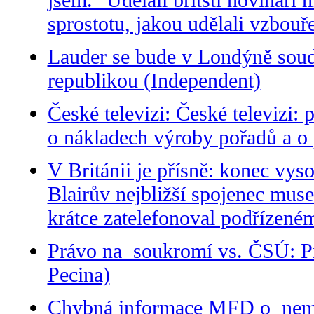
sprostotu, jakou udělali vzbou
Lauder se bude v Londýně soud
republikou (Independent)
České televizi: České televizi:
o nákladech výroby pořadů a o
V Británii je přísně: konec vys
Blairův nejbližší spojenec muse
krátce zatelefonoval podřízené
Právo na soukromí vs. ČSÚ: Pr
Pecina)
Chybná informace MFD o nemoc