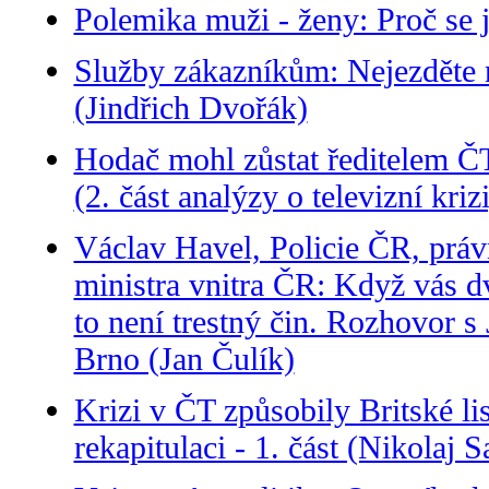
Polemika muži - ženy: Proč se j
Služby zákazníkům: Nejezděte n
(Jindřich Dvořák)
Hodač mohl zůstat ředitelem Č
(2. část analýzy o televizní kri
Václav Havel, Policie ČR, práv
ministra vnitra ČR: Když vás dv
to není trestný čin. Rozhovor 
Brno (Jan Čulík)
Krizi v ČT způsobily Britské l
rekapitulaci - 1. část (Nikolaj 