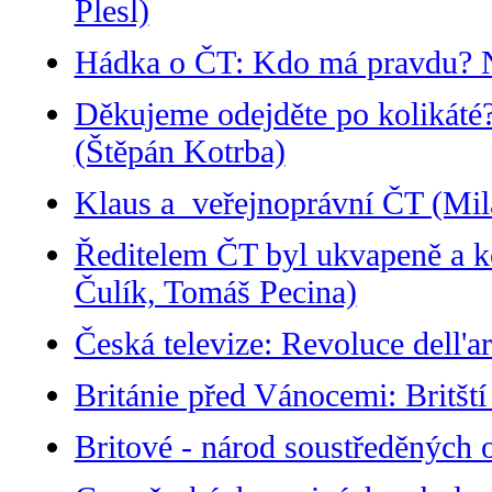
Plesl)
Hádka o ČT: Kdo má pravdu? N
Děkujeme odejděte po kolikáté?
(Štěpán Kotrba)
Klaus a veřejnoprávní ČT (Mi
Ředitelem ČT byl ukvapeně a k
Čulík, Tomáš Pecina)
Česká televize: Revoluce dell'
Británie před Vánocemi: Britšt
Britové - národ soustředěných 