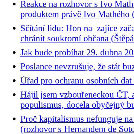
Reakce na rozhovor s Ivo Mathé
produktem právě Ivo Mathého 
Sčítání lidu: Hon na zajíce zača
chránit soukromí občana (Štěp
Jak bude probíhat 29. dubna 200
Poslance nevzrušuje, že stát bu
Úřad pro ochranu osobních dat 
Hájil jsem vzbouřeneckou ČT, a
populismus, docela obyčejný bu
Proč kapitalismus nefunguje n
(rozhovor s Hernandem de Sot