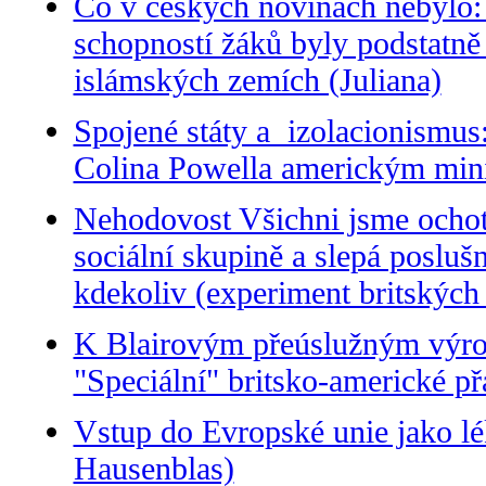
Co v českých novinách nebylo:
schopností žáků byly podstatně
islámských zemích (Juliana)
Spojené státy a izolacionismu
Colina Powella americkým mini
Nehodovost Všichni jsme ochotni
sociální skupině a slepá posluš
kdekoliv (experiment britských
K Blairovým přeúslužným výro
"Speciální" britsko-americké př
Vstup do Evropské unie jako lé
Hausenblas)