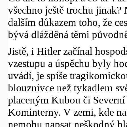
všechno ještě trochu jinak? 
dalším důkazem toho, že cest
bývá dlážděná těmi původně
Jistě, i Hitler začínal hospo
vzestupu a úspěchu byly hodn
uvádí, je spíše tragikomick
blouznivce než tykadlem svě
placeným Kubou či Severní
Kominterny. V zemi, kde na
nemohu napsat neškodný blá