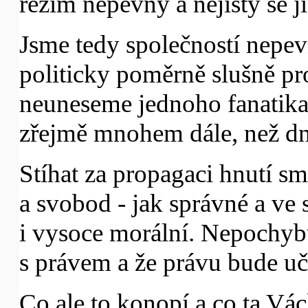
režim nepevný a nejistý se jic
Jsme tedy společností nepe
politicky poměrně slušně pr
neuneseme jednoho fanatika
zřejmě mnohem dále, než dn
Stíhat za propagaci hnutí sm
a svobod - jak správné a ve 
i vysoce morální. Nepochybu
s právem a že právu bude uč
Co ale to konopí a co ta V