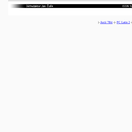
|-
Ascii 7Bit
-|-
PC Latin 2
-