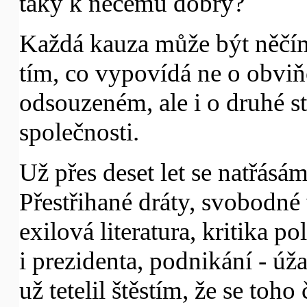
taky k něčemu dobrý?
Každá kauza může být něčí
tím, co vypovídá ne o obvi
odsouzeném, ale i o druhé st
společnosti.
Už přes deset let se natřásá
Přestřihané dráty, svobodné 
exilová literatura, kritika po
i prezidenta, podnikání - úž
už tetelil štěstím, že se toh