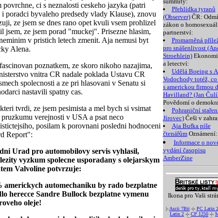
summity:
 povrchne, ci s neznalosti ceskeho jazyka (patri
Přehlídka tyranů
 i poradci byvaleho predsedy vlady Klause), znovu
(Observer)
ČR: Odmí
zuji, ze jsem se dnes rano opet kvuli vsem prohlizel
zákon o homosexuá
stil jsem, ze jsem porad "muckej". Prisezne hlasim,
partnerství:
 neminim v pristich letech zmenit. Aja nemusi byt
Promarněná přílež
pro snášenlivost (A
ky Alena.
Stroehlein)
Ekonomi
a letectví:
fascinovan poznatkem, ze skoro nikoho nazajima,
Udělá Boeing s 
nisterstvo vnitra CR nadale poklada Ustavu CR
Vodochody totéž, co 
smech spolecnosti a ze pri hlasovani v Senatu si
s americkou firmou 
odarci nastavili spatny cas.
Havilland? (Jan Čulí
Povědomí o demokra
kteri tvrdi, ze jsem pesimista a mel bych si vsimat
Pohraniční stařenk
i pruzkumu verejnosti v USA a psat neco
Jírovec)
Češi v zahra
istictejsiho, posilam k porovnani posledni hodnoceni
Aja Bufka píše
čtenářům
Oznámení:
d Report":
Informace o no
vydání časopisu
ni Urad pro automobilovy servis vyhlasil,
AmberZine
lezity vyzkum spolecne usporadany s olejarskym
tem Valvoline potvrzuje:
 americkych automechaniku by rado bezplatne
lo herecce Sandre Bullock bezplatne vymenu
Ikona pro Vaši strá
oveho oleje!
|-
Ascii 7Bit
-|-
PC Latin 
Latin 2
-|-
CP 1250
-|-
M