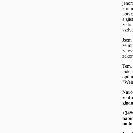
jenom
k nim
potvr
a zji
ze to
vzdyc
Jsem 
ze mi
za vy
zakon
Tem, 
radej
optim
"Weir
Narod
ze du
gigan
<34%
nabid
motor