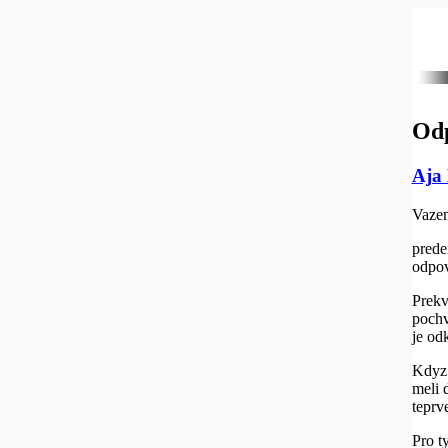
Odp
Aja
Vazen
prede
odpov
Prekv
pochv
je od
Kdyz 
meli 
teprve
Pro t