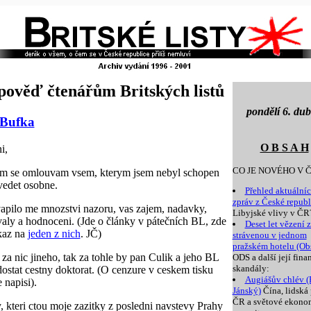
ověď čtenářům Britských listů
pondělí 6. du
 Bufka
O B S A H
i,
CO JE NOVÉHO V Č
m se omlouvam vsem, kterym jsem nebyl schopen
edet osobne.
Přehled aktuální
zpráv z České republ
apilo me mnozstvi nazoru, vas zajem, nadavky,
Libyjské vlivy v ČR
aly a hodnoceni. (Jde o články v pátečních BL, zde
Deset let vězení z
kaz na
jeden z nich
. JČ)
strávenou v jednom
pražském hotelu (Ob
za nic jineho, tak za tohle by pan Culik a jeho BL
ODS a další její fina
skandály:
dostat cestny doktorat. (O cenzure v ceskem tisku
Augiášův chlév (
 napisi).
Jánský)
Čína, lidská
ČR a světové ekono
y, kteri ctou moje zazitky z posledni navstevy Prahy