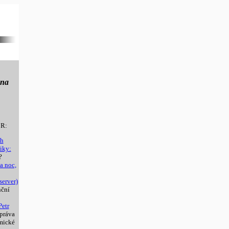
bna
R:
ch
iky:
?
a noc,
server)
nční
Petr
 práva
mické