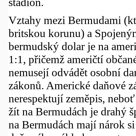
stadion.
Vztahy mezi Bermudami (kter
britskou korunu) a Spojenými
bermudský dolar je na amer
1:1, přičemž američtí obča
nemusejí odvádět osobní dan
zákonů. Americké daňové z
nerespektují zeměpis, nebo
žít na Bermudách je drahý š
na Bermudách mají nárok si