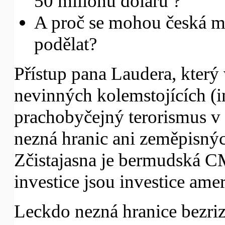
50 milionů dolarů ?
A proč se mohou česká mé
podělat?
Přístup pana Laudera, který
nevinných kolemstojících (i
prachobyčejný terorismus v 
nezná hranic ani zeměpisných
Zčistajasna je bermudská CM
investice jsou investice amer
Leckdo nezná hranice bezri