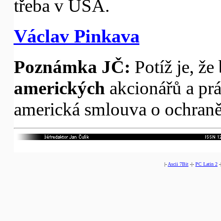
třeba v USA.
Václav Pinkava
Poznámka JČ:
Potíž je, ž
amerických
akcionářů a práv
americká smlouva o ochraně 
|-
Ascii 7Bit
-|-
PC Latin 2
-