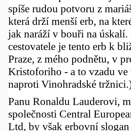
spíše rudou potvoru z mari
která drží menší erb, na kte
jak naráží v bouři na úskalí.
cestovatele je tento erb k b
Praze, z mého podnětu, v pr
Kristoforiho - a to vzadu ve
naproti Vinohradské tržnici.
Panu Ronaldu Lauderovi, ma
společnosti Central Europea
Ltd, by však erbovní sloga