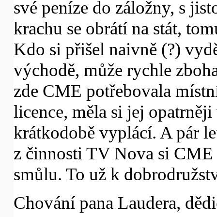
své peníze do záložny, s jis
krachu se obrátí na stát, t
Kdo si přišel naivně (?) vy
východě, může rychle zboha
zde CME potřebovala místníh
licence, měla si jej opatrněj
krátkodobě vyplácí. A pár l
z činnosti TV Nova si CME 
smůlu. To už k dobrodružství
Chování pana Laudera, dědic