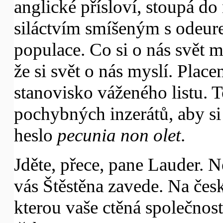
anglické přísloví, stoupá do
siláctvím smíšeným s odeure
populace. Co si o nás svět m
že si svět o nás myslí. Place
stanovisko váženého listu. To
pochybných inzerátů, aby si 
heslo
pecunia non olet
.
Jděte, přece, pane Lauder. N
vás Štěstěna zavede. Na čes
kterou vaše ctěná společnos