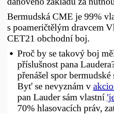
daňového základu za nutnou
Bermudská CME je 99% vla
s poameričtělým dravcem V
CET21 obchodní boj.
Proč by se takový boj měl
příslušnost pana Laudera
přenášel spor bermudsk
Byť se nevyznám v
akcio
pan Lauder sám vlastní
'
70% hlasovacích práv, 