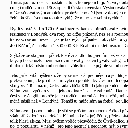
Tomáš jsou už dost samostatní a tolik ho nepotřebují. Navíc, dodá
co její rodiče v roce 1968 opustili Československo. Vystudovala č
může věnovat svým ambicím, protože jeho děti jsou v dobrých rukou
žehlil košile. Jsem na to tak zvyklý, že mi to jde velmi rychle.”
2
Bydlí v bytě 5+1 o 170 m
na Praze 6, kam se přestěhoval z bytu 
rezidenci v Londýně, dva roky ho držel prázdný, než se s rodino
transakci se ani nesešli - jak je takových případech obvyklé - a 
2
400 Kč/m
, čili celkem 1 300 000 Kč. Realitní makléři usuzují, ž
Stýká se se skupinou přátel, které znal dlouho předtím než se sta
když jeho schůzka není pracovní povahy. Jeden bývalý kolega z fak
diplomatický odstup od osobních záležitostí. Je prý ale velmi ote
Jeho přítel vítá myšlenku, že by se měl stát premiérem a jen lit
překvapením, ale při dnešním výběru politiků by Češi mohli dopad
školy vyjádřila názor, že by ráda viděla Kühnla jako premiéra, ale 
Kühnl vrátil zpět do vlasti, jeho rodina zůstala v zahraničí. Dani
česky i v Anglii, protože jejich rodiče i prarodiče doma vždy mlu
méně násilí než v Londýně. Tomáš tu může sám na fotbal, po ulic
Kühnlovou jasnou ambicí je stát se příštím premiérem. Ačkoli pův
však příliš dlouho neudržel a Kühnl, jako bájný Fénix, překvapivě
tolik hlasů získat. Musí ovšem voliče přesvědčit, že Čtyřkoalice
boj o popularitu, v němž - pro jeho nechuť a neochotu hrát o sym