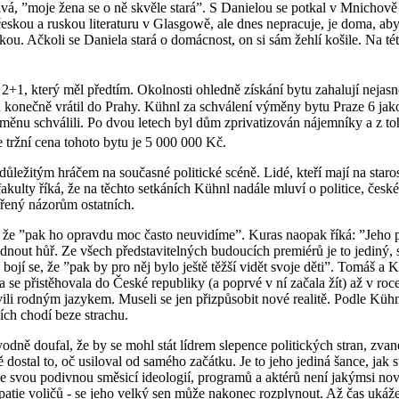
vá, ”moje žena se o ně skvěle stará”. S Danielou se potkal v Mnichově a
eskou a ruskou literaturu v Glasgowě, ale dnes nepracuje, je doma, aby 
. Ačkoli se Daniela stará o domácnost, on si sám žehlí košile. Na této
2+1, který měl předtím. Okolnosti ohledně získání bytu zahalují nejasno
u konečně vrátil do Prahy. Kühnl za schválení výměny bytu Praze 6 jak
výměnu schválili. Po dvou letech byl dům zprivatizován nájemníky a z to
e tržní cena tohoto bytu je 5 000 000 Kč.
l důležitým hráčem na současné politické scéně. Lidé, kteří mají na star
ulty říká, že na těchto setkáních Kühnl nadále mluví o politice, české s
vřený názorům ostatních.
uje, že ”pak ho opravdu moc často neuvidíme”. Kuras naopak říká: ”Jeho
nout hůř. Ze všech představitelných budoucích premiérů je to jediný, 
bojí se, že ”pak by pro něj bylo ještě těžší vidět svoje děti”. Tomáš a K
ela se přistěhovala do České republiky (a poprvé v ní začala žít) až v ro
vili rodným jazykem. Museli se jen přizpůsobit nové realitě. Podle Küh
ích chodí beze strachu.
odně doufal, že by se mohl stát lídrem slepence politických stran, zvan
 dostal to, oč usiloval od samého začátku. Je to jeho jediná šance, jak
, se svou podivnou směsicí ideologií, programů a aktérů není jakýmsi n
patie voličů - se jeho velký sen může nakonec rozplynout. Až čas ukáže