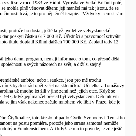
 vzali se v roce 1983 ve Vídni. Vyrostla ve Velké Británii poté,
se mohla plně věnovat dětem; její manžel má tak jistotu, že se
 činnosti trvá, je to pro něj téměř terapie. ”Vždycky jsem si sám
sti, protože ho dostal, ještě když bydlel ve velvyslanecké
o dar poskytl částku 617 000 Kč. Úředníci s pravomocí schválit
hoto titulu doplatil Kühnl dalších 700 000 Kč. Zaplatil tedy 12
osti jeho denní program, nemají informace o tom, co přesně dělá,
polečnosti a svých názorech na svět, a drží si stejný
 premiérské ambice, nebo i sankce, jsou pro mě trochu
s nímž bych si rád opět zašel na skleničku.” Učitelka z Tomášovy
arolína už mnoho let žili v jiné zemi než jejich otec. Když se
ce 1997, když její manžel přestal být velvyslancem. Děti mluvili
nla se jim však nakonec začalo mnohem víc líbit v Praze, kde je
ého Čtyřkoalice, toto křeslo připadlo Cyrilu Svobodovi. Ten si ho
 stanout na postu premiéra, protože jeho strana samotná nemůže
ovodobým Frankensteinem. A i když se mu to povede, je zde ještě
.