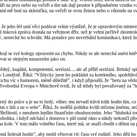
ináři na pivo nebo na večeři a tím tak dají prostor k případnému vznik
l mě bral na skleničku, na večeři se svou ženou nebo o víkendu na s
 že jeho šéf umí věci podávat velmi výstižně, že je opravdovým mistre
 tisková zpráva dostala na veřejnost dřív, než je velmi pečlivě zkontro
 nenechá ho schválit. Má poradce pro neverbální komunikaci, který ho 
nebojí se své kolegy upozornit na chybu. Nikdy se ale nenechá unést hn
ovat se stejným nasazením jako on.
ědný, loajální, kompetentní, seriózní..., ale až příliš seriózní. Brits
 v Londýně. Říká: ”Vždycky jsem ho pokládal za korektního, spolehlivé
trochu víc s humorem, méně důležitě”, i když připouští, že ”beru na vědo
 Svobodná Evropa v Mnichově tvrdí, že už tehdy byl považovaný za ”h
ý do práce a je na to hrdý, vůbec mu nevadí trávit tolik hodin tím, co
tarat o lidi a ne o sebe”. Říká, že nedělá politiku kvůli ničemu jiném
íležitostí, s mnohem lepším finančním ohodnocením. Jeho ”hluboká tou
olika, i když odchází z domova v půl osmé ráno a nikdy nekončí před 
 na kole. V tom málu volného času, které má, se snaží chodit s dětmi na
 šedesát hodin”, aby mohl věnovat víc času své rodině. Jeho děti ho vid