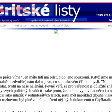
o práce víme? Jen málo lidí má přístup do jeho soukromí. Když jsme mu
málně nezdvořile) nám dal najevo, co si o takovém článku myslí. ”Na to j
at, tvrdil na naše naléhání. Pevně věří, že pro veřejnost je důležité z
ánky svých politických vůdců - také proto, že mohou vypovídat něco i o
padal jako mladík v sedmdesátých letech, jestli měl například dlouhé vl
rozhovoru byl plně zabrán do čtení nějakých dokumentů o Čtyřkoalici. 