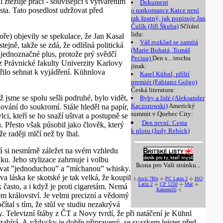
ztěžuje práci - související s vytvářením
Dokument
sta. Tato posedlost udržovat před
o narkomance Katce není
tak špatný, jak popisuje Jan
Čulík (Jiří Škuba)
Sčítání
lidu:
e) objevily se spekulace, že Jan Kasal
Váš rozklad se zamítá
ejně, takže se zdá, že odlišná politická
(Marie Bohatá, Tomáš
 jednoznačné plus, protože prý svědčí
Pecina)
Den s... trochu
 Právnické fakulty Univerzity Karlovy
jinak:
ařilo sehnat k vyjádření. Kühnlova
Karel Kühnl, příští
premiér (Fabiano Golgo)
Česká literatura:
jsme se spolu sešli podruhé, bylo vidět,
Ryby a lidé (Aleksander
Kaczorowski)
Americký
hování do soukromí. Stále hleděl na papír,
summit v Quebec City:
ci, kteří se ho snaží uštvat a postupně se
Den první: Cesta
 Přesto však působil jako člověk, který
k plotu (Judy Rebick)
že raději mlčí než by lhal.
á si nesmírně záležet na svém vzhledu
ku. Jeho stylizace zahrnuje i volbu
Ikona pro Vaši stránku...
avovat ”jednoduchou” a ”míchanou” whisky.
a láska ke skotské je tak velká, že koupil
|-
Ascii 7Bit
-|-
PC Latin 2
-|-
ISO
Latin 2
-|-
CP 1250
-|-
Mac
-|-
k často, a i když je proti cigaretám. Nemá
Kameničtí
-|
m království. Je velmi precizní a vědomý
ítal s tím, že stůl ve studiu nezakrývá
. Televizní štáby z ČT a Novy tvrdí, že při natáčení je Kühnl
zabírá. A vždycky je dobře připravený, se svazkem lejster před