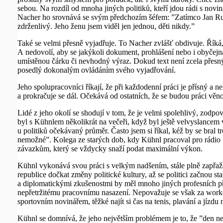
sebou. Na rozdíl od mnoha jiných politiků, kteří jdou rádi s nov
Nacher ho srovnává se svým předchozím šéfem: ”Zatímco Jan Rum
zdrženlivý. Jeho ženu jsem viděl jen jednou, děti nikdy.”
Také se velmi přesně vyjadřuje. To Nacher zvlášť obdivuje. Říká,
A nedovolí, aby se jakýkoli dokument, prohlášení nebo i obyčejná
umístěnou čárku či nevhodný výraz. Dokud text není zcela přesný,
posedlý dokonalým ovládáním svého vyjadřování.
Jeho spolupracovníci říkají, že při každodenní práci je přísný a 
a prokračuje se dál. Očekává od ostatních, že se budou práci věn
Lidé z jeho okolí se shodují v tom, že je velmi spolehlivý, zodpov
byl s Kühnlem několikrát na večeři, když byl ještě velvyslancem
u politiků očekávaný průměr. Často jsem si říkal, kéž by se bral 
nemožné”. Kolega ze starých dob, kdy Kühnl pracoval pro rádio
závazkům, který se vždycky snaží podat maximální výkon.
Kühnl vykonává svou práci s velkým nadšením, stále plně zapřažen
republice dočkat změny politické kultury, až se politici začnou s
a diplomatickými zkušenostmi by měl mnoho jiných profesních př
nepřetržitému pracovnímu nasazení. Nepovažuje se však za workoh
sportovním novinářem, těžké najít si čas na tenis, plavání a jízdu
Kühnl se domnívá, že jeho největším problémem je to, že ”den nemá