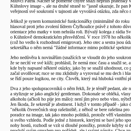
Mluvčí Patrik Nacher se poměrně chytře snaží nepříliš přátelský 
Kühnlovy image -, ale na druhé straně to ”jasně ukazuje, že pan 
veřejností své soukromí v tajnosti ale vyvolává otázku, zda něco
Jelikož je synem komunistické funkcionářky (minimálně do roku 
hlasoval proti jeho zvolení lídrem Čtyřkoalice právě z tohoto dův
orientace jeho matky v tom nehrála roli. Bývalý kolega z rádia 
o Kühnlově demokratickém přesvědčení. V roce 1978 ho několik 
(což ho vedlo k rozhodnutí emigrovat). Jeho otec a sestra jsou úd
sekretářka o něm nemá ”žádné informace mimo politické spektru
Jeho nedůvěra k novinářům (snažících se vloudit do jeho soukromí
že se necítí ve své kůži; prohlásil, že nemá moc času a snažil se,
kde byly napsané některé otázky, jako by se snažil uhodnout, co př
začal uvolňovat; ruce se mu zklidnily a vyrovnal se mu dech i h
se řídí pouze logikou, ne city. Člověk, který má hluboká vnitřní př
Dva z jeho spolupracovníků o něm řekli, že je téměř pedant, ale 
a stylizuje se jako anglický gentleman. Dokonale se obléká, vlasy 
alkoholu (ačkoli ho pije jen málo): není jím pivo nebo víno, nýb
Jen škoda, že sekretář je abstinent. I když v tomto případě - jak
"několik čtverečních stop rašeliniště, z něhož se bere rašelina pr
poradce na image, tak jako mnoho politiků, protože věří vlastn
si svého vzhledu. Podle jedné z historek, kterými se baví jeho spo
nohy hostů, rozhodl se vzít si dlouhé ponožky, protože kdyby si 
proslulý svým smyslem pro pořádek, ale i svými nároky. Chce znát