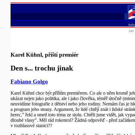
Karel Kühnl, příští premiér
Den s... trochu jinak
Fabiano Golgo
Karel Kühnl chce být příštím premiérem. Co ale o něm kromě jeh
ukázat nejen jako politika, ale i jako člověka, téměř útočně (mini
neuvidíme fotografie z dětství nebo jeho rodiny. Nemám čas je hled
a program jeho strany. Argument, že lidé chtějí znát i lidské str
herec,” řekl a smetl toto téma ze stolu. Chtěli jsme vidět, jak vy
dlouhé vlasy”. Měl rád rokenrol? Žádná odpověď - před začátkem 
v rozhlasové stanici??