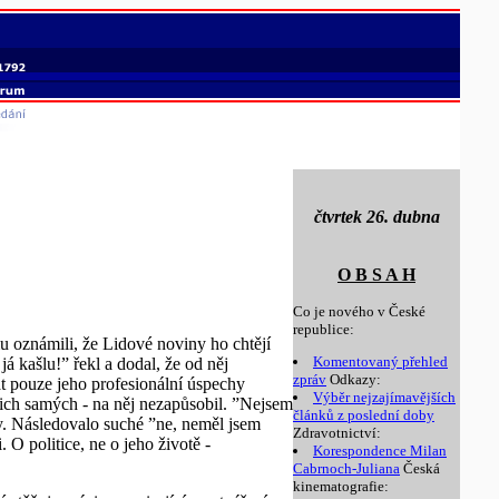
čtvrtek 26. dubna
O B S A H
Co je nového v České
republice:
 oznámili, že Lidové noviny ho chtějí
Komentovaný přehled
á kašlu!” řekl a dodal, že od něj
zpráv
Odkazy:
nát pouze jeho profesionální úspechy
Výběr nejzajímavějších
 nich samých - na něj nezapůsobil. ”Nejsem
článků z poslední doby
asy. Následovalo suché ”ne, neměl jsem
Zdravotnictví:
O politice, ne o jeho životě -
Korespondence Milan
Cabrnoch-Juliana
Česká
kinematografie: