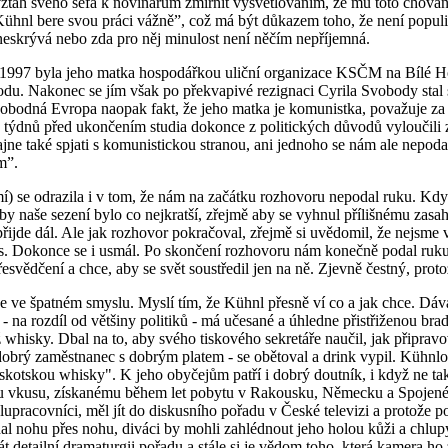
vztah svého šéfa k novinářům zmírnit vysvětlováním, že mu toto chování 
Kühnl bere svou práci vážně”, což má být důkazem toho, že není populi
 neskrývá nebo zda pro něj minulost není něčím nepříjemná.
1997 byla jeho matka hospodářkou uliční organizace KSČM na Bílé Hoř
odu. Nakonec se jím však po překvapivé rezignaci Cyrila Svobody stal st
Svobodná Evropa naopak fakt, že jeho matka je komunistka, považuje za
týdnů před ukončením studia dokonce z politických důvodů vyloučili z
ajne také spjati s komunistickou stranou, ani jednoho se nám ale nepod
m”.
) se odrazila i v tom, že nám na začátku rozhovoru nepodal ruku. Když 
 aby naše sezení bylo co nejkratší, zřejmě aby se vyhnul přílišnému zasa
ijde dál. Ale jak rozhovor pokračoval, zřejmě si uvědomil, že nejsme vl
las. Dokonce se i usmál. Po skončení rozhovoru nám konečně podal ruku.
esvědčení a chce, aby se svět soustředil jen na ně. Zjevně čestný, proto
ne ve špatném smyslu. Myslí tím, že Kühnl přesně ví co a jak chce. Dáv
- na rozdíl od většiny politiků - má učesané a úhledne přistřiženou brad
rž whisky. Dbal na to, aby svého tiskového sekretáře naučil, jak připr
o dobrý zaměstnanec s dobrým platem - se obětoval a drink vypil. Kühnlov
o skotskou whisky". K jeho obyčejům patří i dobrý doutník, i když ne ta
ímu vkusu, získanému během let pobytu v Rakousku, Německu a Spojené
lupracovníci, měl jít do diskusního pořadu v České televizi a protože poč
dal nohu přes nohu, diváci by mohli zahlédnout jeho holou kůži a chlupy
 detailní dramaturgii pořadu a stále si je vědom toho, která kamera ho 