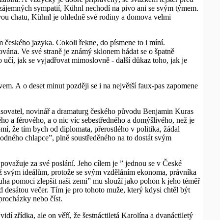
u vzájemných sympatií, Kühnl nechodí na pivo ani se svým týmem.
vou chatu, Kühnl je ohledně své rodiny a domova velmi
m českého jazyka. Cokoli řekne, do písmene to i míní.
lována. Ve své straně je známý sklonem hádat se o špatně
učí, jak se vyjadřovat mimoslovně - další důkaz toho, jak je
ěvem. A o deset minut později se i na největší faux-pas zapomene
ký spisovatel, novinář a dramaturg českého původu Benjamin Kuras
ho a férového, a o nic víc sebestředného a domýšlivého, než je
mí, že tím bych od diplomata, přerostlého v politika, žádal
odného chlapce”, plně soustředěného na to dostát svým
 považuje za své poslání. Jeho cílem je ” jednou se v České
u, než svým ideálům, protože se svým vzděláním ekonoma, právníka
ha pomoci zlepšit naši zemi” mu slouží jako pohon k jeho téměř
desátou večer. Tím je pro tohoto muže, který kdysi chtěl být
 procházky nebo číst.
í zřídka, ale on věří, že šestnáctiletá Karolína a dvanáctiletý