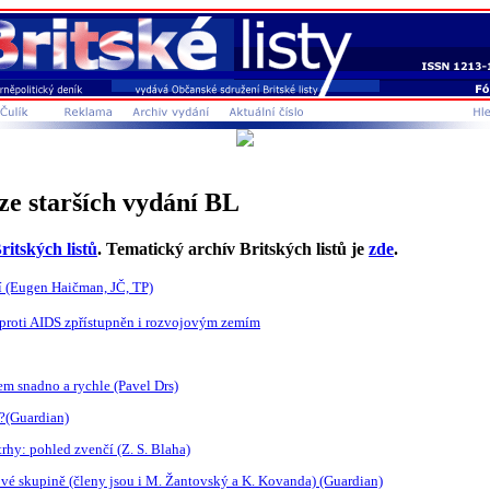
ze starších vydání BL
ritských listů
. Tematický archív Britských listů je
zde
.
tí (Eugen Haičman, JČ, TP)
k proti AIDS zpřístupněn i rozvojovým zemím
m snadno a rychle (Pavel Drs)
í?(Guardian)
hy: pohled zvenčí (Z. S. Blaha)
vé skupině (členy jsou i M. Žantovský a K. Kovanda) (Guardian)