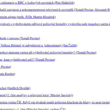
ak informuje o BBC v Lidových novinách (Petr Sládeček)
halil zaujatost a nekompetentnost televizních novinářů (Tomáš Pecina, Alexandr 
stním zájmu (pplk. JUDr. Martin Kloubek)
slosti s vyšetřováním zářijové policejní brutality vyslechla naše inspekce zatím
bude v trezoru (Tomáš Pecina)
Velkou Británii je subjektivní a jednostranný (Jan Čulík)
kce ministra vnitra při vyšetřování policejní brutality? (Tomáš Pecina)
se, kam vyšetřovatel určí? (Tomáš Pecina)
 Pecina)
pán Kotrba)
cher (Jindřich Dvořák)
ně (2. část analýzy o televizní krizi, Nikolaj Savický)
istra vnitra ČR: Když vás dvakrát praští policista klackem do hlavy, to není tres
ekapitulaci - 1. část (Nikolaj Savický, vedení ČT)