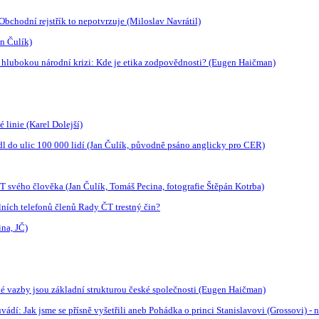
bchodní rejstřík to nepotvrzuje (Miloslav Navrátil)
an Čulík)
li hlubokou národní krizi: Kde je etika zodpovědnosti? (Eugen Haičman)
é linie (Karel Dolejší)
edl do ulic 100 000 lidí (Jan Čulík, původně psáno anglicky pro CER)
 svého člověka (Jan Čulík, Tomáš Pecina, fotografie Štěpán Kotrba)
ních telefonů členů Rady ČT trestný čin?
na, JČ)
é vazby jsou základní strukturou české společnosti (Eugen Haičman)
uvádí: Jak jsme se přísně vyšetřili aneb Pohádka o princi Stanislavovi (Grossovi)