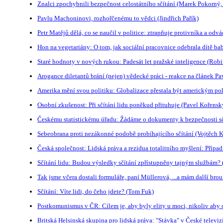
Znalci zpochybnili bezpečnost celostátního sčítání (Marek Pokorný,
Pavlu Machoninovi, rozhořčenému to vědci (Jindřich Pařík)
Petr Matějů dělá, co se naučil v politice: ztrapňuje protivníka a odvá
Hon na vegetariány: O tom, jak sociální pracovnice odebrala dítě bab
Staré hodnoty v nových rukou: Padesát let pražské inteligence (Rob
Arogance diletantů brání (nejen) vědecké práci - reakce na článek P
Amerika mění svou politiku: Globalizace přestala být americkým po
Osobní zkušenost: Při sčítání lidu poněkud přituhuje (Pavel Kořensk
Českému statistickému úřadu: Žádáme o dokumenty k bezpečnosti sč
Sebeobrana proti nezákonné podobě probíhajícího sčítání (Vojtěch 
Česká společnost: Lidská práva a rezidua totalitního myšlení: Přípa
Sčítání lidu: Budou výsledky sčítání zpřístupněny tajným službám? 
Tak jsme včera dostali formuláře, paní Müllerová, ...a mám další br
Sčítání: Víte lidi, do čeho jdete? (Tom Fuk)
Postkomunismus v ČR: Cílem je, aby byly elity u moci, nikoliv aby ob
Britská Helsinská skupina pro lidská práva: "Stávka" v České televizi