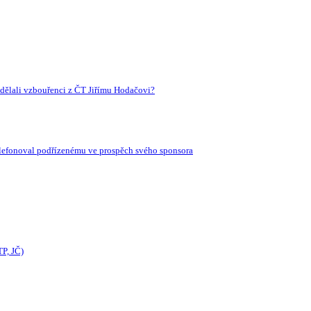
udělali vzbouřenci z ČT Jiřímu Hodačovi?
atelefonoval podřízenému ve prospěch svého sponsora
TP, JČ)