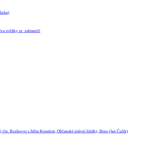
Růzha)
 dva svědky ze zahraničí
tný čin. Rozhovor s Jiřím Kopalem, Občanské právní hlídky, Brno (Jan Čulík)