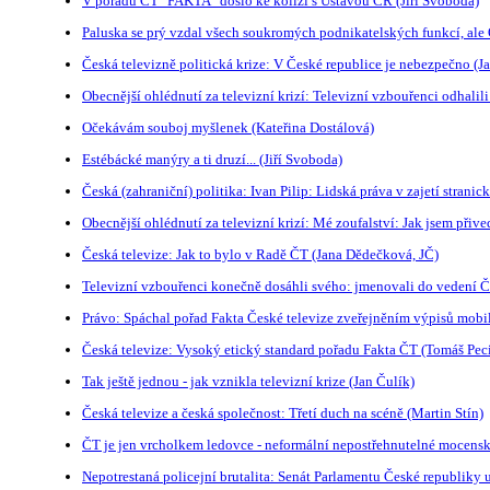
V pořadu ČT "FAKTA" došlo ke kolizi s Ústavou ČR (Jiří Svoboda)
Paluska se prý vzdal všech soukromých podnikatelských funkcí, ale O
Česká televizně politická krize: V České republice je nebezpečno (J
Obecnější ohlédnutí za televizní krizí: Televizní vzbouřenci odhali
Očekávám souboj myšlenek (Kateřina Dostálová)
Estébácké manýry a ti druzí... (Jiří Svoboda)
Česká (zahraniční) politika: Ivan Pilip: Lidská práva v zajetí stranick
Obecnější ohlédnutí za televizní krizí: Mé zoufalství: Jak jsem přiv
Česká televize: Jak to bylo v Radě ČT (Jana Dědečková, JČ)
Televizní vzbouřenci konečně dosáhli svého: jmenovali do vedení ČT
Právo: Spáchal pořad Fakta České televize zveřejněním výpisů mobil
Česká televize: Vysoký etický standard pořadu Fakta ČT (Tomáš Peci
Tak ještě jednou - jak vznikla televizní krize (Jan Čulík)
Česká televize a česká společnost: Třetí duch na scéně (Martin Stín)
ČT je jen vrcholkem ledovce - neformální nepostřehnutelné mocensk
Nepotrestaná policejní brutalita: Senát Parlamentu České republiky 