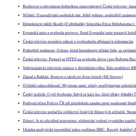
Rozhovor s odvolanou ředitelkou zpravodajství České televize: Jana
Sčítání: O zneužívání osobních dat: Ještě jednou: podezřelé známos
Demokracie může škodit (Z přednášky historika Erica Hobsbawma v
Evropská unie a svoboda projevu: Soud Evropské unie postavil krit
Česká televize porušuje zákon o svobodném přístupu k informacím
Podezřelé známosti: O ženu, která koordinuje sčítání lidu, se zají
Česká televize: Postaví se FITES za svobodu slova i pro Roberta Bu
Veřejnoprávní televizní stanice v digitálním věku: Kdo potřebuje B
Západ a Balkán: Kosovo a okolí po dvou letech (Jiří Jírovec)
O lidské odpovědnosti: Mysleme sami: nikdy nepřijímejme nekritick
Český politik: Cyril Svoboda: Když se kácí les, lítají třísky (Ondřej
Podivná účast Policie ČR při plzeňském zásahu proti soukromé firmě
Česká televize potlačila svědectví českých filmových režisérů: Nesm
Zdraví: Je to oficiálně potvrzeno: elektrické vedení vysokého napět
Ukázka analytické reportážní práce rozhlasu BBC: Kuvajt, bráněný 