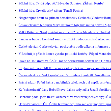
Sčítání lidu: Tvrdá odpověď Edvardu Outratovi (Štěpán Kotrba)
Sčítání lidu: Orwellovský zákon (Tomáš Pecina)
Neignorujme hnutí za přímou demokracii v Čechách (Vladimír Rott)
Česká televize: K dopisu Mary Rainové: Kdy kdo mluví pravdu? (Jiř
Velká Británie: Neodpovědná moc médií? Peter Mandelson: "Nelhal j
Lauder se bude v Londýně soudit v blízké budoucnosti s Českou rep
České televizi: České televizi: poskytněte podle zákona informace 
V Británii je přísně: konec vysoké politické kariéry: Případ Mandel
Právo na soukromí vs. ČSÚ: Proč se nezúčastním sčítání lidu (Tomáš
Chybná informace MFD o nemoci šílených krav: Propečení bifteku in
Česká televize a česká společnost: Vzbouřenci prohráli: Novelizova
Právní názor: Pořad Fakta o mobilních telefonech byl nepřípustným
Ke "schizofrenii" Jany Bobošíkové: Jak se tedy měla Jana Bobošíkov
Doznání: podal jsem trestní oznámení ve věci zveřejněných výpisů 
Dopis Parlamentu ČR: Česká televize neplnila své veřejnoprávní po