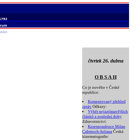
čtvrtek 26. dubna
O B S A H
Co je nového v České
republice:
Komentovaný přehled
zpráv
Odkazy:
Výběr nejzajímavějších
článků z poslední doby
Zdravotnictví:
Korespondence Milan
Cabrnoch-Juliana
Česká
kinematografie: