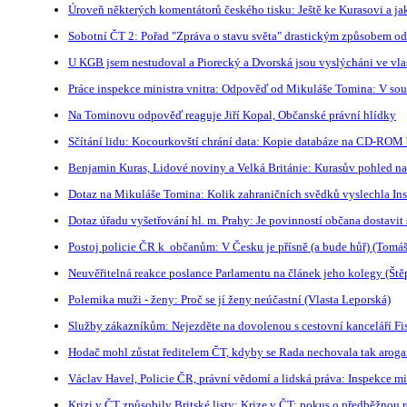
Úroveň některých komentátorů českého tisku: Ještě ke Kurasovi a j
Sobotní ČT 2: Pořad "Zpráva o stavu světa" drastickým způsobem od
U KGB jsem nestudoval a Piorecký a Dvorská jsou vyslýcháni ve vla
Práce inspekce ministra vnitra: Odpověď od Mikuláše Tomina: V souvi
Na Tominovu odpověď reaguje Jiří Kopal, Občanské právní hlídky
Sčítání lidu: Kocourkovští chrání data: Kopie databáze na CD-ROM 
Benjamin Kuras, Lidové noviny a Velká Británie: Kurasův pohled na 
Dotaz na Mikuláše Tomina: Kolik zahraničních svědků vyslechla Inspe
Dotaz úřadu vyšetřování hl. m. Prahy: Je povinností občana dostavit 
Postoj policie ČR k občanům: V Česku je přísně (a bude hůř) (Tomáš
Neuvěřitelná reakce poslance Parlamentu na článek jeho kolegy (Ště
Polemika muži - ženy: Proč se jí ženy neúčastní (Vlasta Leporská)
Služby zákazníkům: Nejezděte na dovolenou s cestovní kanceláří Fis
Hodač mohl zůstat ředitelem ČT, kdyby se Rada nechovala tak arogant
Václav Havel, Policie ČR, právní vědomí a lidská práva: Inspekce min
Krizi v ČT způsobily Britské listy: Krize v ČT: pokus o předběžnou r