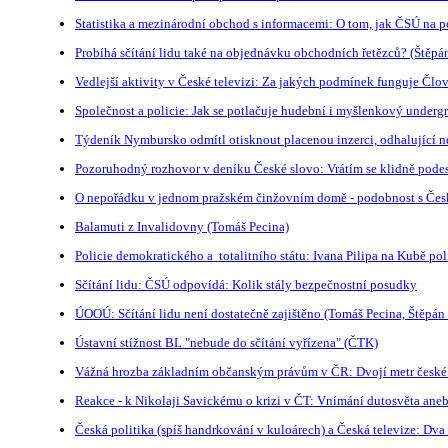
Statistika a mezinárodní obchod s informacemi: O tom, jak ČSÚ na 
Probíhá sčítání lidu také na objednávku obchodních řetězců? (Štěpá
Vedlejší aktivity v České televizi: Za jakých podmínek funguje Člov
Společnost a policie: Jak se potlačuje hudební i myšlenkový under
Týdeník Nymbursko odmítl otisknout placenou inzerci, odhalující n
Pozoruhodný rozhovor v deníku České slovo: Vrátím se klidně pode
O nepořádku v jednom pražském činžovním domě - podobnost s Českou
Balamuti z Invalidovny (Tomáš Pecina)
Policie demokratického a totalitního státu: Ivana Pilipa na Kubě po
Sčítání lidu: ČSÚ odpovídá: Kolik stály bezpečnostní posudky
ÚOOÚ: Sčítání lidu není dostatečně zajištěno (Tomáš Pecina, Štěpán
Ústavní stížnost BL "nebude do sčítání vyřízena" (ČTK)
Vážná hrozba základním občanským právům v ČR: Dvojí metr české 
Reakce - k Nikolaji Savickému o krizi v ČT: Vnímání dutosvěta aneb
Česká politika (spíš handrkování v kuloárech) a Česká televize: Dv