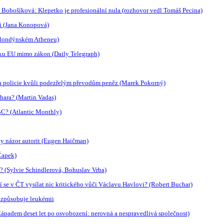
 Bobošíková: Klepetko je profesionální nula (rozhovor vedl Tomáš Pecina)
ti (Jana Konopová)
 londýnském Atheneu)
iku EU mimo zákon (Daily Telegraph)
mala policie kvůli podezřelým převodům peněz (Marek Pokorný)
chara? (Martin Vadas)
BC? (Atlantic Monthly)
y názor autorit (Eugen Haičman)
 Čapek)
? (Sylvie Schindlerová, Bohuslav Vrba)
í se v ČT vysílat nic kritického vůči Václavu Havlovi? (Robert Buchar)
í způsobuje leukémii
Západem deset let po osvobození: nerovná a nespravedlivá společnost)