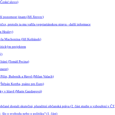
 České slovo)
dí pozornost jinam (Jiří Jírovec)
ičce, protože ta mu vařila vegetariánskou stravu - další informace
in Healey)
avla Machonina (Jiří Kofránek)
litickým projektem
ý)
ítání (Tomáš Pecina)
Kment)
d Pilip, Bubeník a Havel (Milan Valach)
(Štěpán Kotrba, psáno pro Euro)
ouky v hlavě (Marie Gazdagová)
čané dostali skutečná, pluralitní občanská práva (2. část studie o vzbouření v ČT,
: šlo o svobodu nebo o politiku? (1. část)