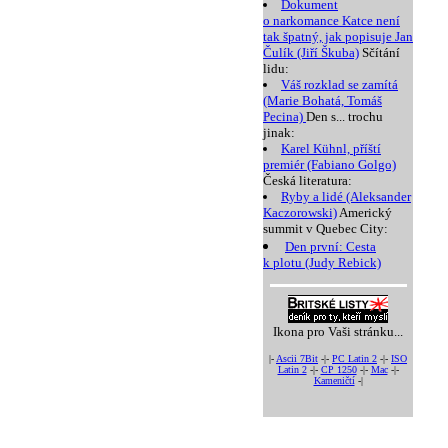
Dokument
o narkomance Katce není
tak špatný, jak popisuje Jan
Čulík (Jiří Škuba)
Sčítání
lidu:
Váš rozklad se zamítá
(Marie Bohatá, Tomáš
Pecina)
Den s... trochu
jinak:
Karel Kühnl, příští
premiér (Fabiano Golgo)
Česká literatura:
Ryby a lidé (Aleksander
Kaczorowski)
Americký
summit v Quebec City:
Den první: Cesta
k plotu (Judy Rebick)
Ikona pro Vaši stránku...
|-
Ascii 7Bit
-|-
PC Latin 2
-|-
ISO
Latin 2
-|-
CP 1250
-|-
Mac
-|-
Kameničtí
-|