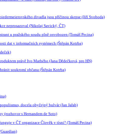
biedermeierovského divadla jsou příčinou skepse (Jiří Svoboda)
nkce neprosazoval (Nikolaj Savický, ČT)
trant u pražského soudu plně osvobozen (Tomáš Pecina)
osti dat v informačních systémech (Štěpán Kotrba)
ádeček)
 produktem právě Ivo Mathého (Jana Dědečková, pro HN)
 chránit soukromí občana (Štěpán Kotrba)
ina)
populismus, docela obyčejný bulvár (Jan Jařab)
ny (rozhovor s Hernandem de Soto)
 funguje v ČT organizace Člověk v tísni? (Tomáš Pecina)
 (Guardian)