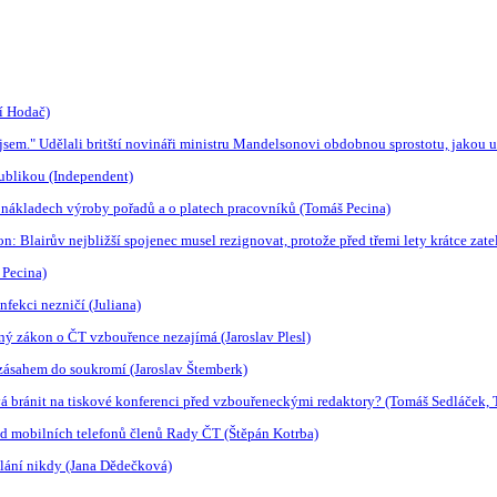
í Hodač)
sem." Udělali britští novináři ministru Mandelsonovi obdobnou sprostotu, jakou 
ublikou (Independent)
o nákladech výroby pořadů a o platech pracovníků (Tomáš Pecina)
son: Blairův nejbližší spojenec musel rezignovat, protože před třemi lety krátce z
 Pecina)
fekci nezničí (Juliana)
ný zákon o ČT vzbouřence nezajímá (Jaroslav Plesl)
 zásahem do soukromí (Jaroslav Štemberk)
á bránit na tiskové konferenci před vzbouřeneckými redaktory? (Tomáš Sedláček, 
od mobilních telefonů členů Rady ČT (Štěpán Kotrba)
slání nikdy (Jana Dědečková)