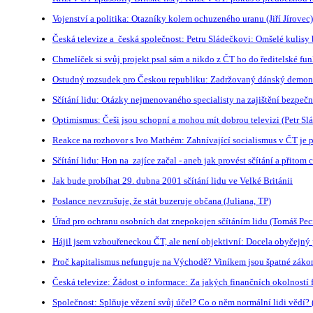
Vojenství a politika: Otazníky kolem ochuzeného uranu (Jiří Jírovec)
Česká televize a česká společnost: Petru Sládečkovi: Omšelé kulisy 
Chmelíček si svůj projekt psal sám a nikdo z ČT ho do ředitelské fu
Ostudný rozsudek pro Českou republiku: Zadržovaný dánský demons
Sčítání lidu: Otázky nejmenovaného specialisty na zajištění bezpečn
Optimismus: Češi jsou schopní a mohou mít dobrou televizi (Petr Sl
Reakce na rozhovor s Ivo Mathém: Zahnívající socialismus v ČT je
Sčítání lidu: Hon na zajíce začal - aneb jak provést sčítání a přitom
Jak bude probíhat 29. dubna 2001 sčítání lidu ve Velké Británii
Poslance nevzrušuje, že stát buzeruje občana (Juliana, TP)
Úřad pro ochranu osobních dat znepokojen sčítáním lidu (Tomáš Pec
Hájil jsem vzbouřeneckou ČT, ale není objektivní: Docela obyčejný 
Proč kapitalismus nefunguje na Východě? Viníkem jsou špatné záko
Česká televize: Žádost o informace: Za jakých finančních okolností
Společnost: Splňuje vězení svůj účel? Co o něm normální lidi vědí?