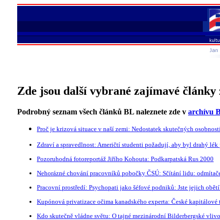
Zde jsou další vybrané zajímavé články 
Podrobný seznam všech článků BL naleznete zde v
archívu B
Proč je krizová situace v naší zemi: Nedostatek skutečných osobnos
Zdraví a spravedlnost: Američtí studenti požadují, aby byl drahý lé
Pozoruhodná fotoreportáž Jiřího Kohouta: Podkarpatská Rus 2000
Nehorázné chování pracovníků pobočky ČSÚ: Sčítání lidu: odmítače
Pracovní prostředí: Psychopati jako šéfové podniků: Jste jejich obět
Kupónová privatizace očima kanadského experta: České kapitálové tr
Kdo skutečně vládne světu: O tajné mezinárodní Bilderbergské vlivo