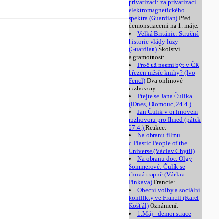
privatizaci: za privatizaci
elektromagnetického
spektra (Guardian)
Před
demonstracemi na 1. máje:
Velká Británie: Stručná
historie vlády lůzy
(Guardian)
Školství
a gramotnost:
Proč už nesmí být v ČR
březen měsíc knihy? (Ivo
Fencl)
Dva onlinové
rozhovory:
Ptejte se Jana Čulíka
(IDnes, Olomouc, 24.4.)
Jan Čulík v onlinovém
rozhovoru pro Ihned (pátek
27.4.)
Reakce:
Na obranu filmu
o Plastic People of the
Universe (Václav Chytil)
Na obranu doc. Olgy
Sommerové: Čulík se
chová trapně (Václav
Pinkava)
Francie:
Obecní volby a sociální
konflikty ve Francii (Karel
Košťál)
Oznámení:
1.Máj - demonstrace