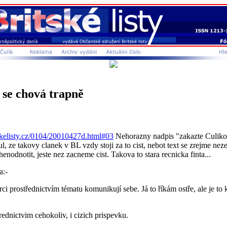
se chová trapně
skelisty.cz/0104/20010427d.html#03
Nehorazny nadpis "zakazte Culikovi
, ze takovy clanek v BL vzdy stoji za to cist, nebot text se zrejme nez
enodnotit, jeste nez zacneme cist. Takova to stara recnicka finta...
a:-
i prostřednictvím tématu komunikují sebe. Já to říkám ostře, ale je to k
rednictvim cehokoliv, i cizich prispevku.