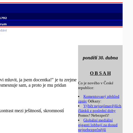
pondělí 30. dubna
O B S A H
 mluvit, ja jsem docentka!" je tu zrejme
Co je nového v České
esmesnuje sam, a proto je mu pridan
republice:
Komentovaný přehled
zpráv
Odkazy:
Výběr nejzajímavějších
ontrast mezi ješitností, skromností
článků z poslední doby
Pomoc! Nebezpečí!
Globální mediální
giganti lobbují za dosud
nejnebezpečnější