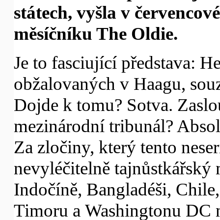
státech, vyšla v červencové
měsíčníku The Oldie.
Je to fasciující představa: H
obžalovaných v Haagu, souz
Dojde k tomu? Sotva. Zaslou
mezinárodní tribunál? Absolu
Za zločiny, který tento nese
nevyléčitelně tajnůstkářský 
Indočíně, Bangladéši, Chil
Timoru a Washingtonu DC 