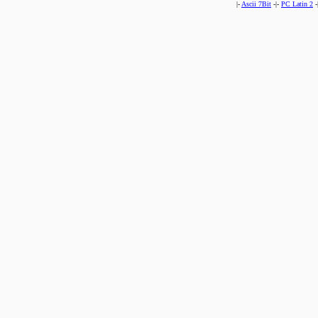
|-
Ascii 7Bit
-|-
PC Latin 2
-