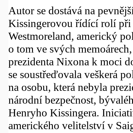
Autor se dostává na pevnějš
Kissingerovou řídící rolí př
Westmoreland, americký poln
o tom ve svých memoárech, 
prezidenta Nixona k moci do
se soustřeďovala veškerá poli
na osobu, která nebyla prez
národní bezpečnost, bývalé
Henryho Kissingera. Iniciati
amerického velitelství v Sa