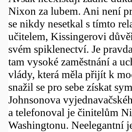
Nixon za lubem. Ani není p
se nikdy nesetkal s tímto r
učitelem, Kissingerovi důvě
svém spiklenectví. Je pravda
tam vysoké zaměstnání a uch
vlády, která měla přijít k mo
snažil se pro sebe získat sy
Johnsonova vyjednavačskéh
a telefonoval je činitelům
Washingtonu. Neelegantní jed