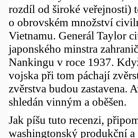
rozdíl od široké veřejnosti) 
o obrovském množství civil
Vietnamu. Generál Taylor ci
japonského minstra zahranič
Nankingu v roce 1937. Když
vojska při tom páchají zvěrst
zvěrstva budou zastavena. A
shledán vinným a oběšen.
Jak píšu tuto recenzi, připo
washingtonský produkční a j