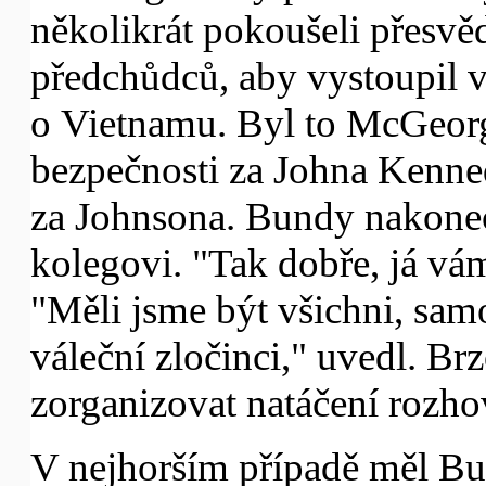
několikrát pokoušeli přesvě
předchůdců, aby vystoupil 
o Vietnamu. Byl to McGeorg
bezpečnosti za Johna Kenne
za Johnsona. Bundy nakonec
kolegovi. "Tak dobře, já vá
"Měli jsme být všichni, sam
váleční zločinci," uvedl. Br
zorganizovat natáčení rozho
V nejhorším případě měl Bun