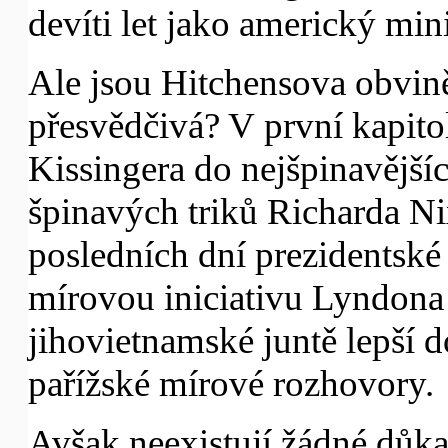
devíti let jako americký mini
Ale jsou Hitchensova obvin
přesvědčivá? V první kapito
Kissingera do nejšpinavějšíc
špinavých triků Richarda N
posledních dní prezidentsk
mírovou iniciativu Lyndona 
jihovietnamské juntě lepší 
pařížské mírové rozhovory.
Avšak neexistují žádné důka