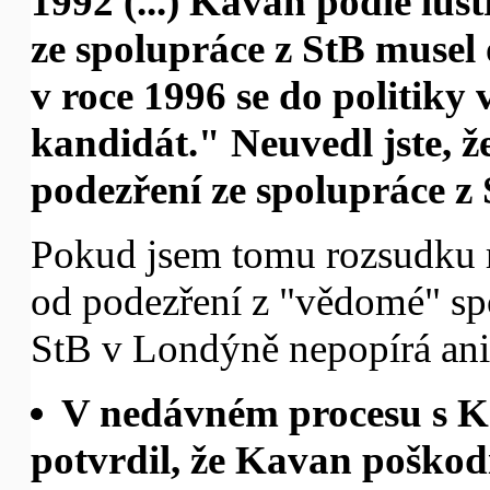
1992 (...) Kavan podle lus
ze spolupráce z StB musel 
v roce 1996 se do politiky 
kandidát." Neuvedl jste, 
podezření ze spolupráce z 
Pokud jsem tomu rozsudku r
od podezření z "vědomé" sp
StB v Londýně nepopírá ani
V nedávném procesu s K
potvrdil, že Kavan poškodi