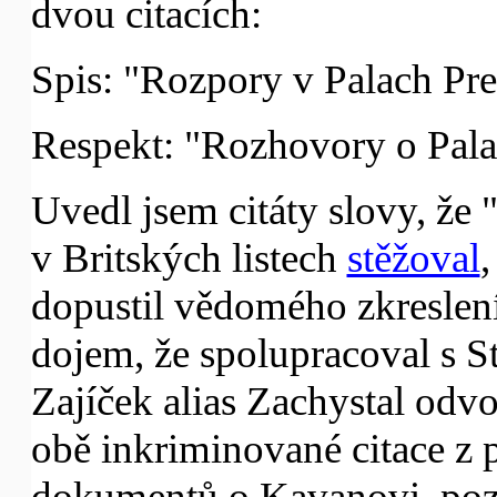
dvou citacích:
Spis: "Rozpory v Palach Pre
Respekt: "Rozhovory o Pala
Uvedl jsem citáty slovy, že "
v Britských listech
stěžoval
,
dopustil vědomého zkreslení
dojem, že spolupracoval s S
Zajíček alias Zachystal odv
obě inkriminované citace z
dokumentů o Kavanovi, pozn