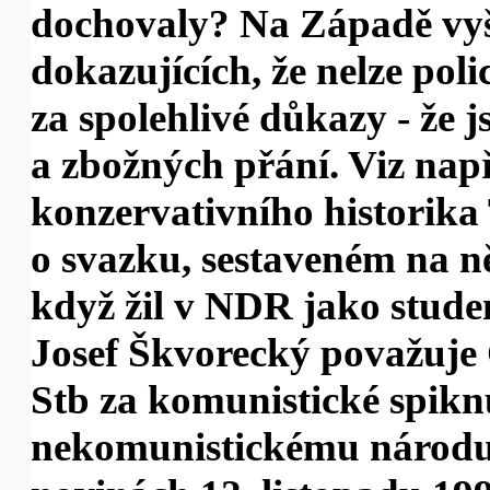
dochovaly? Na Západě vyšl
dokazujících, že nelze pol
za spolehlivé důkazy - že 
a zbožných přání. Viz např
konzervativního historika
o svazku, sestaveném na n
když žil v NDR jako stude
Josef Škvorecký považuje
Stb za komunistické spiknu
nekomunistickému národu.