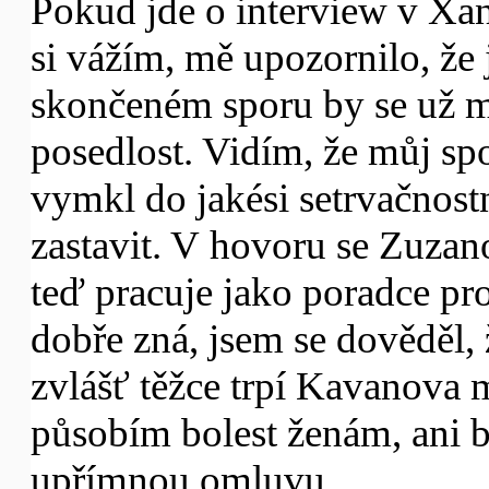
Pokud jde o interview v Xant
si vážím, mě upozornilo, že 
skončeném sporu by se už m
posedlost. Vidím, že můj s
vymkl do jakési setrvačnostn
zastavit. V hovoru se Zuza
teď pracuje jako poradce pr
dobře zná, jsem se dověděl
zvlášť těžce trpí Kavanova
působím bolest ženám, ani b
upřímnou omluvu.