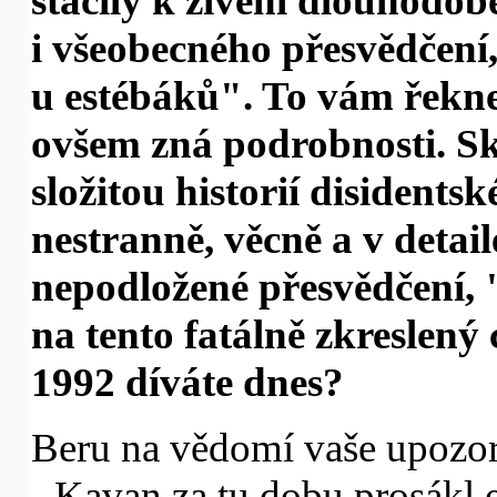
stačily k živení dlouhodob
i všeobecného přesvědčení
u estébáků". To vám řekn
ovšem zná podrobnosti. Sk
složitou historií disident
nestranně, věcně a v detail
nepodložené přesvědčení, "
na tento fatálně zkreslený
1992 díváte dnes?
Beru na vědomí vaše upozorn
- Kavan za tu dobu prosákl