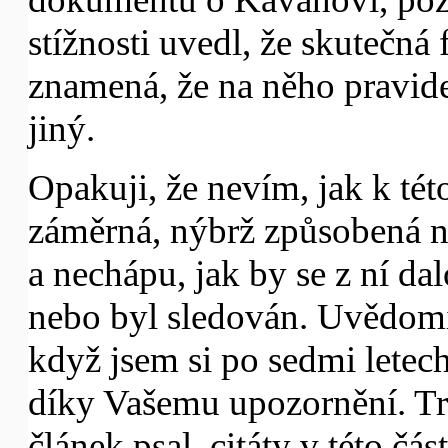
stížnosti uvedl, že skutečná
znamená, že na něho pravid
jiný.
Opakuji, že nevím, jak k tét
záměrná, nýbrž způsobená n
a nechápu, jak by se z ní da
nebo byl sledován. Uvědomil
když jsem si po sedmi letec
díky Vašemu upozornění. Tr
článek psal, citáty v této čás