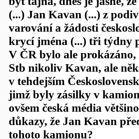
být tajná, dnes je jasné, že
(...) Jan Kavan (...) z po
varování a žádosti českosl
krycí jména (...) tři týdn
V ČR bylo ale prokázáno,
Stb nikoliv Kavan, ale ně
v tehdejším Československu.
jimž byly zásilky v kamion
ovšem česká média většino
důkazy, že Jan Kavan pře
tohoto kamionu?