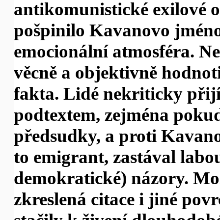
antikomunistické exilové op
pošpinilo Kavanovo jméno
emocionální atmosféra. N
věcně a objektivně hodnoti
fakta. Lidé nekriticky při
podtextem, zejména pokud 
předsudky, a proti Kavano
to emigrant, zastával labou
demokratické) názory. Mož
zkreslená citace i jiné pov