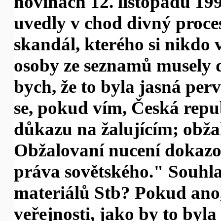
novinách 12. listopadu 19
uvedly v chod divný proces,
skandál, kterého si nikdo
osoby ze seznamů musely d
bych, že to byla jasná pe
se, pokud vím, Česká repub
důkazu na žalujícím; obža
Obžalovaní nucení dokazova
práva sovětského." Souhla
materiálů Stb? Pokud ano, 
veřejnosti, jako by to byl