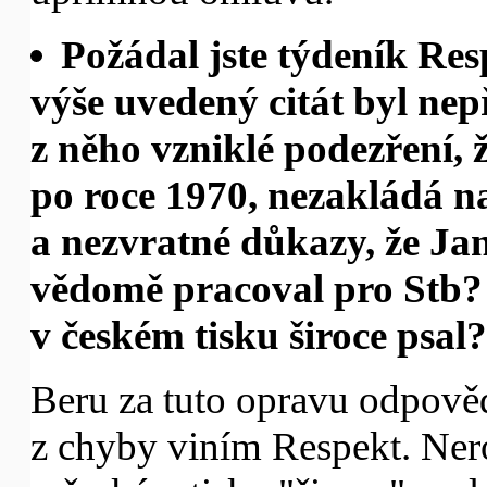
Požádal jste týdeník Res
výše uvedený citát byl nepř
z něho vzniklé podezření,
po roce 1970, nezakládá 
a nezvratné důkazy, že Ja
vědomě pracoval pro Stb? 
v českém tisku široce psal?
Beru za tuto opravu odpověd
z chyby viním Respekt. Ner