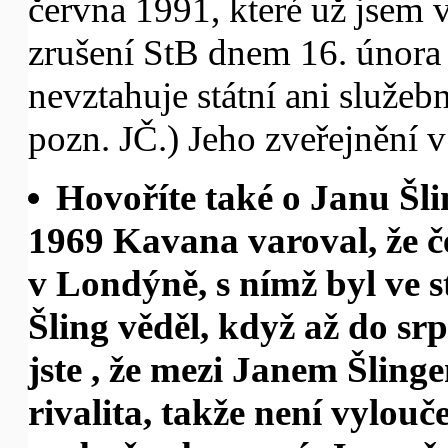
června 1991, které už jsem 
zrušení StB dnem 16. února 
nevztahuje státní ani služebn
pozn. JČ.) Jeho zveřejnění v
Hovoříte také o Janu Šlin
1969 Kavana varoval, že č
v Londýně, s nímž byl ve s
Šling věděl, když až do sr
jste , že mezi Janem Šlin
rivalita, takže není vylouč