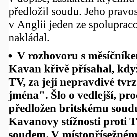
předložil soudu. Jeho pravos
v Anglii jeden ze spoluprac
nakládal.
V rozhovoru s měsíčníke
Kavan křivě přísahal, kd
TV, za její nepravdivé tvr
jména". Šlo o vedlejší, pro
předložen britskému soudu,
Kavanovy stížnosti proti 
soudem. V místopřísežném 