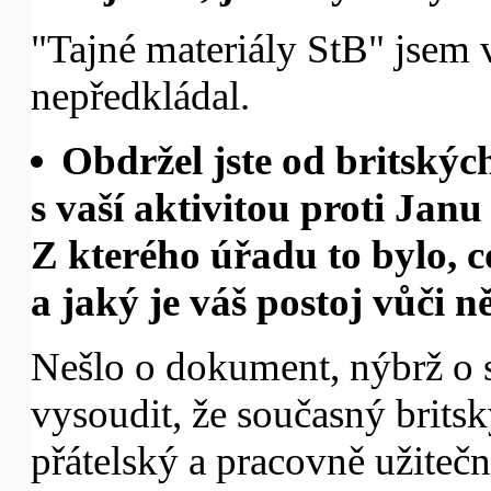
"Tajné materiály StB" jsem v
nepředkládal.
Obdržel jste od britskýc
s vaší aktivitou proti Jan
Z kterého úřadu to bylo,
a jaký je váš postoj vůči 
Nešlo o dokument, nýbrž o s
vysoudit, že současný brits
přátelský a pracovně užiteč