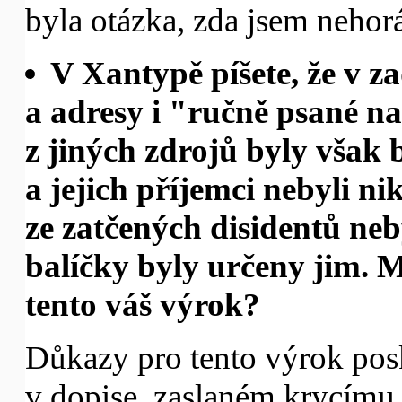
byla otázka, zda jsem nehorá
V Xantypě píšete, že v 
a adresy i "ručně psané na
z jiných zdrojů byly však
a jejich příjemci nebyli ni
ze zatčených disidentů neb
balíčky byly určeny jim. 
tento váš výrok?
Důkazy pro tento výrok pos
v dopise, zaslaném krycímu