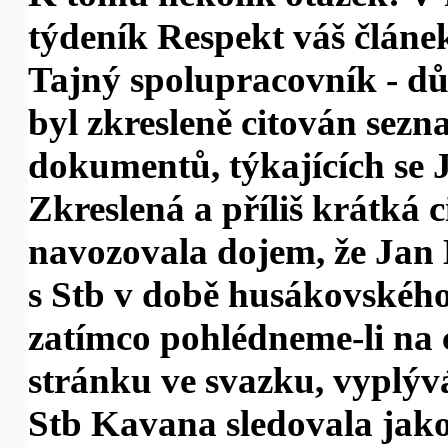
týdeník Respekt váš člán
Tajný spolupracovník - d
byl zkresleně citován sez
dokumentů, týkajících se
Zkreslená a příliš krátká 
navozovala dojem, že Jan
s Stb v době husákovského
zatímco pohlédneme-li na 
stránku ve svazku, vyplýv
Stb Kavana sledovala jako