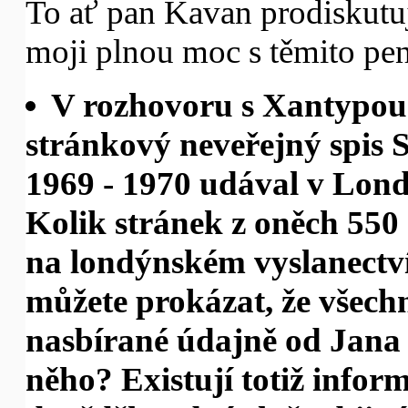
To ať pan Kavan prodiskutu
moji plnou moc s těmito pen
V rozhovoru s Xantypou u
stránkový neveřejný spis St
1969 - 1970 udával v Lon
Kolik stránek z oněch 550
na londýnském vyslanectví
můžete prokázat, že všech
nasbírané údajně od Jana
něho? Existují totiž inform