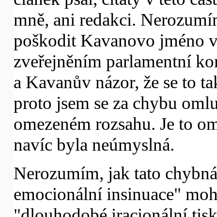
mně, ani redakci. Nerozumí
poškodit Kavanovo jméno ví
zveřejněním parlamentní ko
a Kavanův názor, že se to t
proto jsem se za chybu oml
omezeném rozsahu. Je to om
navíc byla neúmyslná.
Nerozumím, jak tato chybná 
emocionální insinuace" mohly
"dlouhodobé iracionální t