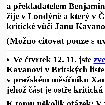
a překladatelem Benjami
žije v Londýně a který v 
kritické vůči Janu Kavano
(Možno citovat pouze s u
Ve čtvrtek 12. 11. jste
zve
Kavanovi v Britských liste
v pražském měsíčníku Xan
jehož část je ostře kritic
K tomu několik otázek: V r