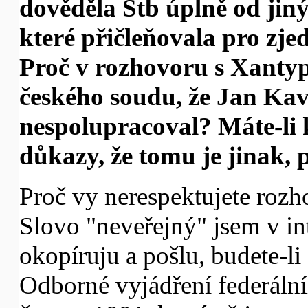
dověděla Stb úplně od jinýc
které přičleňovala pro zj
Proč v rozhovoru s Xantyp
českého soudu, že Jan Ka
nespolupracoval? Máte-li 
důkazy, že tomu je jinak, p
Proč vy nerespektujete roz
Slovo "neveřejný" jsem v in
okopíruju a pošlu, budete-li 
Odborné vyjádření federálníh