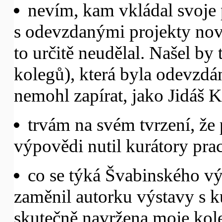
nevím, kam vkládal svoje p
s odevzdanými projekty nové
to určitě neudělal. Našel by
kolegů), která byla odevzdá
nemohl zapírat, jako Jidáš Kr
trvám na svém tvrzení, ž
výpovědi nutil kurátory pra
co se týká Švabinského vý
zaměnil autorku výstavy s k
skutečně navržena moje kole