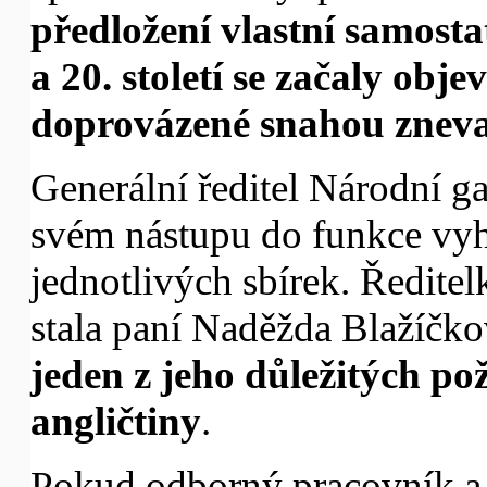
předložení vlastní samosta
a 20. století se začaly obj
doprovázené snahou znevaž
Generální ředitel Národní g
svém nástupu do funkce vyhl
jednotlivých sbírek. Ředitel
stala paní Naděžda Blažíčk
jeden z jeho důležitých po
angličtiny
.
Pokud odborný pracovník a n