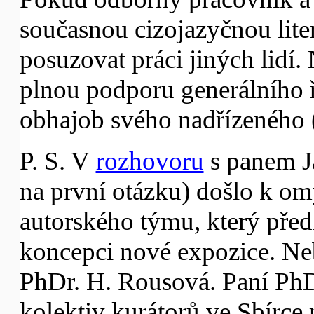
současnou cizojazyčnou lite
posuzovat práci jiných lidí
plnou podporu generálního ř
obhajob svého nadřízeného (
P. S. V
rozhovoru
s panem J
na první otázku) došlo k om
autorského týmu, který před
koncepci nové expozice. Neb
PhDr. H. Rousová. Paní PhD
kolektiv kurátorů ve Sbírc