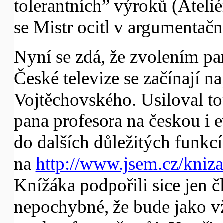
tolerantních” výroků (Atelié
se Mistr ocitl v argumentačn
Nyní se zdá, že zvolením p
České televize se začínají 
Vojtěchovského. Usiloval tot
pana profesora na českou i e
do dalších důležitých funkcí
na
http://www.jsem.cz/kniz
Knížáka podpořili sice jen čl
nepochybné, že bude jako vž