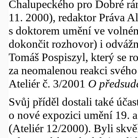
Chalupeckého pro Dobré rán
11. 2000), redaktor Práva A
s doktorem umění ve volné
dokončit rozhovor) i odvážn
Tomáš Pospiszyl, který se 
za neomalenou reakci svého
Ateliér č. 3/2001
O předsudc
Svůj příděl dostali také účas
o nové expozici umění 19. a 
(Ateliér 12/2000). Byli skv