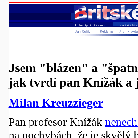
Jsem "blázen" a "špatn
jak tvrdí pan Knížák a 
Milan Kreuzzieger
Pan profesor Knížák
nenech
na pochybách, že je skvělý b