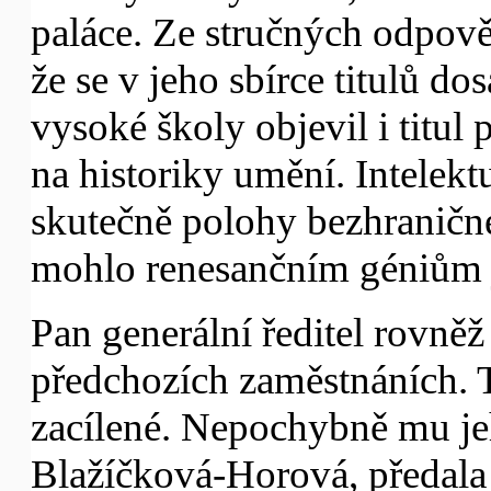
paláce. Ze stručných odpově
že se v jeho sbírce titulů d
vysoké školy objevil i titul
na historiky umění. Intelekt
skutečně polohy bezhraničné
mohlo renesančním géniům 
Pan generální ředitel rovně
předchozích zaměstnáních. T
zacílené. Nepochybně mu j
Blažíčková-Horová, předala 