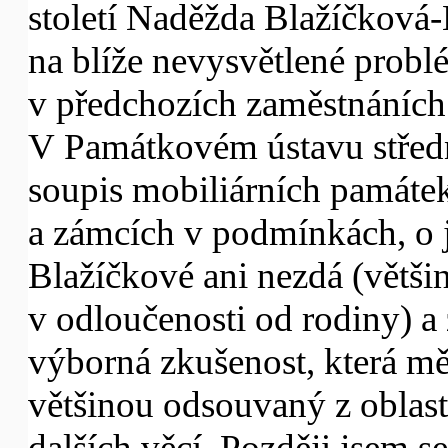
století Naděžda Blažíčková
na blíže nevysvětlené probl
v předchozích zaměstnáních.
V Památkovém ústavu středn
soupis mobiliárních památek
a zámcích v podmínkách, o 
Blažíčkové ani nezdá (větši
v odloučenosti od rodiny) a
výborná zkušenost, která mě
většinou odsouvaný z oblas
dalších věcí. Později jsem s