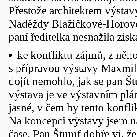
Přestože architektem výstav
Naděždy Blažíčkové-Horové,
paní ředitelka nesnažila získ
ke konfliktu zájmů, z něho
s přípravou výstavy Maxmil
dojít nemohlo, jak se pan Š
výstava je ve výstavním plá
jasné, v čem by tento konfli
Na koncepci výstavy jsem n
čase. Pan Štumf dobře ví, že