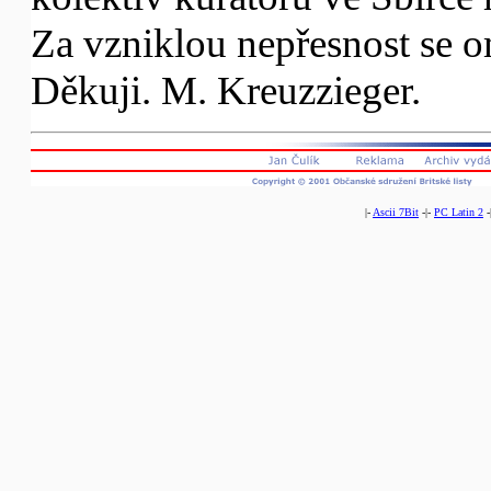
Za vzniklou nepřesnost se 
Děkuji. M. Kreuzzieger.
|-
Ascii 7Bit
-|-
PC Latin 2
-