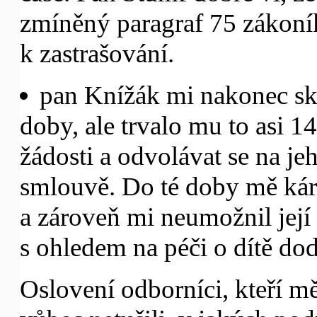
zmíněný paragraf 75 zákoník
k zastrašování.
pan Knížák mi nakonec sk
doby, ale trvalo mu to asi 1
žádosti a odvolávat se na je
smlouvě. Do té doby mě kár
a zároveň mi neumožnil její
s ohledem na péči o dítě dod
Oslovení odborníci, kteří mě