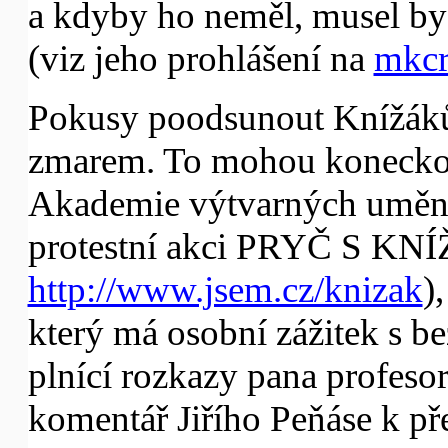
a kdyby ho neměl, musel by 
(viz jeho prohlášení na
mkcr
Pokusy poodsunout Knížáků
zmarem. To mohou koneckonc
Akademie výtvarných umění,
protestní akci PRYČ S KN
http://www.jsem.cz/knizak
)
který má osobní zážitek s b
plnící rozkazy pana profesor
komentář Jiřího Peňáse k př