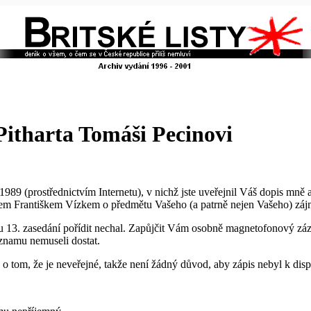
Pitharta Tomáši Pecinovi
ří 1989 (prostřednictvím Internetu), v nichž jste uveřejnil Váš dopis mn
anem Františkem Vízkem o předmětu Vašeho (a patrně nejen Vašeho) záj
u 13. zasedání pořídit nechal. Zapůjčit Vám osobně magnetofonový zá
áznamu nemuseli dostat.
tom, že je neveřejné, takže není žádný důvod, aby zápis nebyl k disp