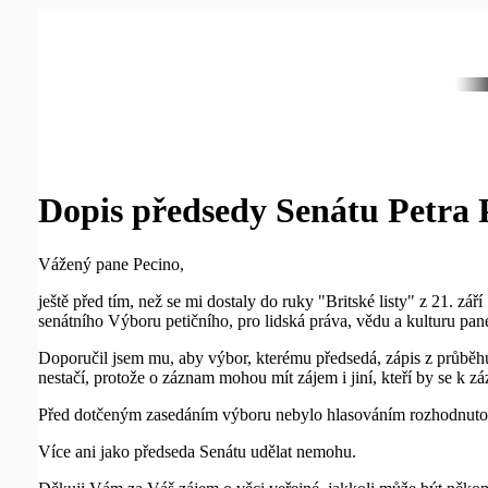
Dopis předsedy Senátu Petra 
Vážený pane Pecino,
ještě před tím, než se mi dostaly do ruky "Britské listy" z 21. zá
senátního Výboru petičního, pro lidská práva, vědu a kulturu p
Doporučil jsem mu, aby výbor, kterému předsedá, zápis z průběh
nestačí, protože o záznam mohou mít zájem i jiní, kteří by se k z
Před dotčeným zasedáním výboru nebylo hlasováním rozhodnuto o 
Více ani jako předseda Senátu udělat nemohu.