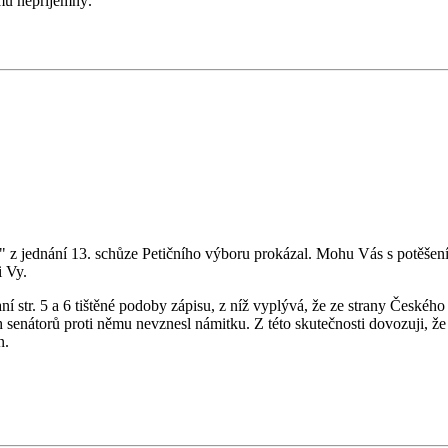
mu nepříjemný.
pis" z jednání 13. schůze Petičního výboru prokázal. Mohu Vás s potěšen
i Vy.
ní str. 5 a 6 tištěné podoby zápisu, z níž vyplývá, že ze strany Českéh
enátorů proti němu nevznesl námitku. Z této skutečnosti dovozuji, že
n.