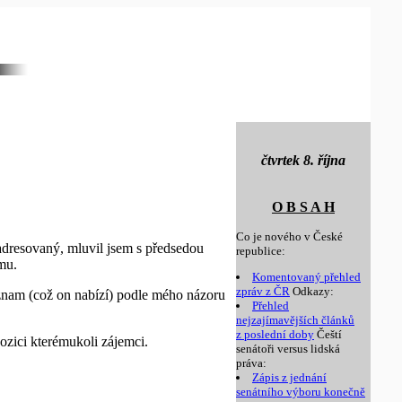
čtvrtek 8. října
O B S A H
Co je nového v České
ě adresovaný, mluvil jsem s předsedou
republice:
mu.
Komentovaný přehled
zpráv z ČR
Odkazy:
znam (což on nabízí) podle mého názoru
Přehled
nejzajímavějších článků
z poslední doby
Čeští
ozici kterémukoli zájemci.
senátoři versus lidská
práva:
Zápis z jednání
senátního výboru konečně