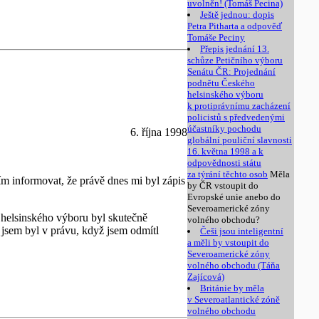
uvolněn! (Tomáš Pecina)
Ještě jednou: dopis
Petra Pitharta a odpověď
Tomáše Peciny
Přepis jednání 13.
schůze Petičního výboru
Senátu ČR: Projednání
podnětu Českého
helsinského výboru
k protiprávnímu zacházení
policistů s předvedenými
účastníky pochodu
6. října 1998
globální pouliční slavnosti
16. května 1998 a k
odpovědnosti státu
za týrání těchto osob
Měla
ím informovat, že právě dnes mi byl zápis
by ČR vstoupit do
Evropské unie anebo do
Severoamerické zóny
o helsinského výboru byl skutečně
volného obchodu?
 jsem byl v právu, když jsem odmítl
Češi jsou inteligentní
a měli by vstoupit do
Severoamerické zóny
volného obchodu (Táňa
Zajícová)
Británie by měla
v Severoatlantické zóně
volného obchodu