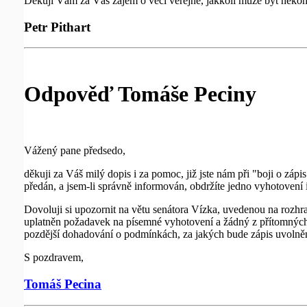
Děkuji Vám za Váš zájem o věci veřejné, jakkoli může být něko
Petr Pithart
Odpověď Tomáše Peciny
Vážený pane předsedo,
děkuji za Váš milý dopis i za pomoc, již jste nám při "boji o zá
předán, a jsem-li správně informován, obdržíte jedno vyhotovení 
Dovoluji si upozornit na větu senátora Vízka, uvedenou na rozhra
uplatněn požadavek na písemné vyhotovení a žádný z přítomných s
pozdější dohadování o podmínkách, za jakých bude zápis uvolně
S pozdravem,
Tomáš Pecina