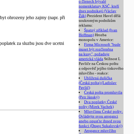
o členech bývalé
nomenklatury KSČ, kteří
dnes podnikají (Václav
Žák)
Prezident Havel dělá
byt ohrozeny jeho zajmy (napr. při
soukromým podnikům
reklamu:
Špatný příklad (Ivan
Hoffman)
Hrozba
monopolu v Americe:
 poplatek za sluzbu jsou dve ucetni
Firma Microsoft "bude
muset být rozčleněna
na kusy", požaduje
americká vláda
Stížnost L
Pavliče na Českou poštu
a odpověď jejího tiskového
mluvčího - reakce:
Ublížená dušička
(Česká pošta) (Ladislav
Pavlič)
Česká pošta promluvila
(Petr Jánský)
Dva poplatky České
pošty (Mirek Vachek)
Mluvčímu České pošty:
Ovládejte svou aroganci
anebo opusťte ihned svou
funkci (Drago Sukalovský)
Arogance mluvčího