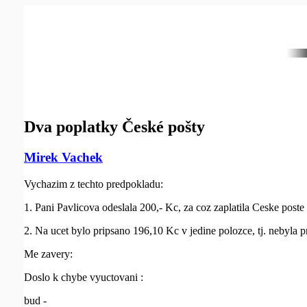
Dva poplatky České pošty
Mirek Vachek
Vychazim z techto predpokladu:
1. Pani Pavlicova odeslala 200,- Kc, za coz zaplatila Ceske poste
2. Na ucet bylo pripsano 196,10 Kc v jedine polozce, tj. nebyla 
Me zavery:
Doslo k chybe vyuctovani :
bud -