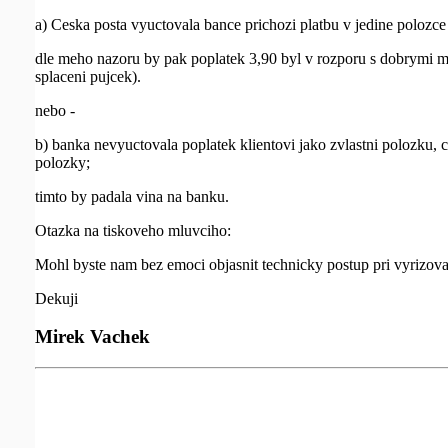
a) Ceska posta vyuctovala bance prichozi platbu v jedine polozce
dle meho nazoru by pak poplatek 3,90 byl v rozporu s dobrymi m
splaceni pujcek).
nebo -
b) banka nevyuctovala poplatek klientovi jako zvlastni polozku, c
polozky;
timto by padala vina na banku.
Otazka na tiskoveho mluvciho:
Mohl byste nam bez emoci objasnit technicky postup pri vyrizova
Dekuji
Mirek Vachek