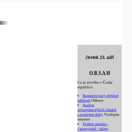
čtvrtek 23. září
O B S A H
Co je nového v České
republice:
Komentovaný přehled
událostí
Odkazy:
Soubor
nejzajímavějších článků
z poslední doby
Využijme
internet:
Pošlete prosím -
i anonymně - údaje