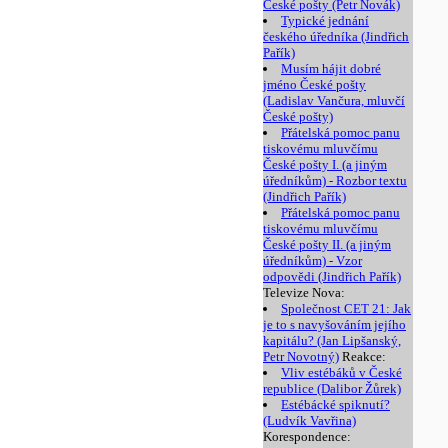
České pošty (Petr Novák)
Typické jednání
českého úředníka (Jindřich
Pařík)
Musím hájit dobré
jméno České pošty
(Ladislav Vančura, mluvčí
České pošty)
Přátelská pomoc panu
tiskovému mluvčímu
České pošty I. (a jiným
úředníkům) - Rozbor textu
(Jindřich Pařík)
Přátelská pomoc panu
tiskovému mluvčímu
České pošty II. (a jiným
úředníkům) - Vzor
odpovědi (Jindřich Pařík)
Televize Nova:
Společnost CET 21: Jak
je to s navyšováním jejího
kapitálu? (Jan Lipšanský,
Petr Novotný)
Reakce:
Vliv estébáků v České
republice (Dalibor Žůrek)
Estébácké spiknutí?
(Ludvík Vavřina)
Korespondence: